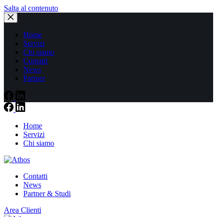
Salta al contenuto
Home
Servizi
Chi siamo
Contatti
News
Partner
Home
Servizi
Chi siamo
Contatti
News
Partner & Studi
Area Clienti