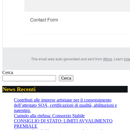
Contact Form
This email was auto-generated and sent from
Athos
. Learn
how
Cerca
Cerca
News Recenti
Contributi alle imprese artigiane per il conseguimento
dell’attestato SOA, certificazioni di qualità, abilitazioni e
patentini.
Cumulo alla rinfusa: Consorzio Stabile
CONSIGLIO DI STATO: LIMITI AVVALIMENTO
PREMIALE