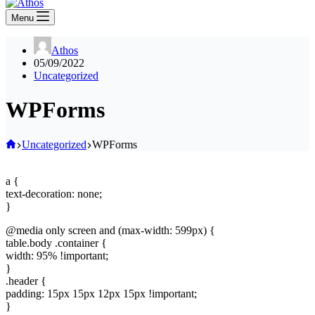
Menu
Athos
05/09/2022
Uncategorized
WPForms
Home
Uncategorized
WPForms
a {
text-decoration: none;
}
@media only screen and (max-width: 599px) {
table.body .container {
width: 95% !important;
}
.header {
padding: 15px 15px 12px 15px !important;
}