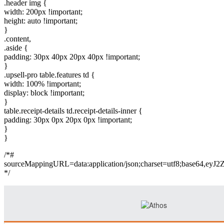
.header img {
width: 200px !important;
height: auto !important;
}
.content,
.aside {
padding: 30px 40px 20px 40px !important;
}
.upsell-pro table.features td {
width: 100% !important;
display: block !important;
}
table.receipt-details td.receipt-details-inner {
padding: 30px 0px 20px 0px !important;
}
}
/*#
sourceMappingURL=data:application/json;charset=
*/