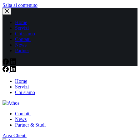
Salta al contenuto
Home
Servizi
Chi siamo
Contatti
News
Partner
Home
Servizi
Chi siamo
Contatti
News
Partner & Studi
Area Clienti