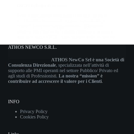
OICE: Riforma del catasto
Per l’Associazione è necessario mettere da parte i
temi fiscali e assicurare maggiore operatività per
creare l’Anagrafica degli immobili. Il dibattito
relativo alla riforma del catasto continua e in esso si
inserisce anche OICE, Associazione delle società di
ingegneria e…
ATHOS NEWCO S.R.L.
Athos
11/05/2022
ATHOS NewCo Srl è una Società di
Consulenza Direzionale
, specializzata nell’attività di
supporto alle PMI operanti nel settore Pubblico/ Privato ed
agli studi di Professionisti.
La nostra “mission” è
contribuire ad accrescere il valore per i Clienti
.
INFO
Privacy Policy
Cookies Policy