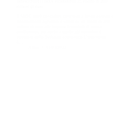
IMPRENDITORIA FEMMINILE: Fondo di 200
milioni di euro
Il MISE potrà concedere contributi a fondo perduto e
finanziamenti agevolati a valere su un fondo di 200
milioni di euro alle imprese femminili di nuova
costituzione, ma anche a quelle già operative il
ministero dello Sviluppo economico L’intervento
è…
Athos
31/03/2022