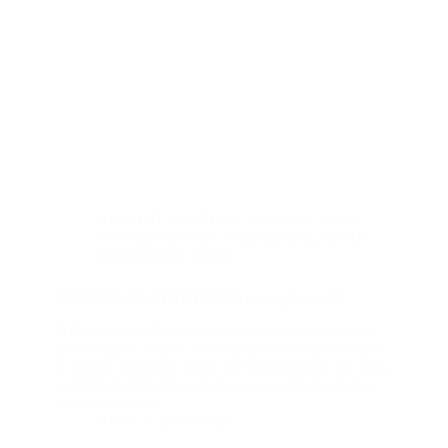
APPALTI PUBBLICI
,
CONSIGLIO DI
STATO
,
CORTE CASSAZIONE
,
GARE
D'APPALTO
,
PNRR
CONSIGLIO DI STATO:Ricorsi agli appalti
Il Consiglio di Stato sezione terza con la pronuncia
del 14 luglio 2022 n. 5966 ha affermato che in caso
di ricorso cautelare contro un’esclusione da una gara,
respinto in entrambi i gradi, i successivi ricorsi per
revocazione e in…
Athos
25/07/2022