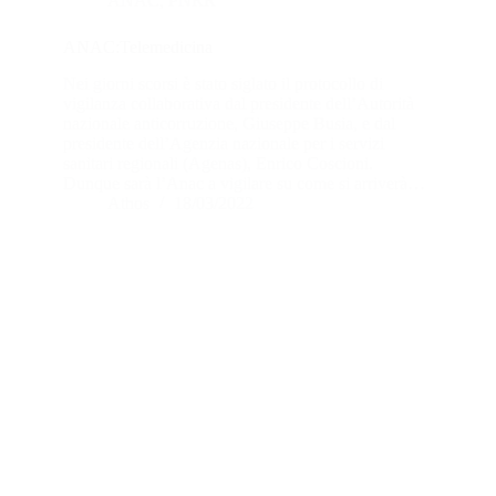
ANAC
,
PNRR
ANAC:Telemedicina
Nei giorni scorsi è stato siglato il protocollo di
vigilanza collaborativa dal presidente dell’Autorità
nazionale anticorruzione, Giuseppe Busia, e dal
presidente dell’Agenzia nazionale per i servizi
sanitari regionali (Agenas), Enrico Coscioni.
Dunque sarà l’Anac a vigilare su come si arriverà…
Athos
18/03/2022