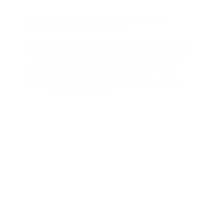
PNRR: La maggior parte degli appalti viene
assegnato in affidamento diretto
Dall’osservatorio dell’OICE si registra una continua
diminuzione del numero dei bandi di appalto che va
a gara, “a causa della soglia fiduciaria di 139.000
euro, ma i maxi appalti per interventi del Pnrr
pubblicati anche questo mese da Invitalia, fanno…
Athos
07/06/2022