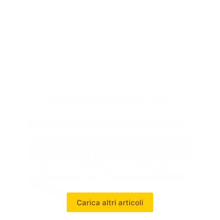
ANAC
,
APPALTI PUBBLICI
,
PNRR
REPORT ANAC: Appalti per 63 miliardi in 4 mesi
L’ANAC ha registrato nel secondo quadrimestre del
2021 che gli affidati di contratti pubblici ammontano
a 63 miliardi di euro. Questo merito delle norme sul
Pnrr (piano nazionale di ripresa e resilienza),
abbiamo assistito ad una crescita degli affidamenti
diretti…
Athos
04/03/2022
Carica altri articoli