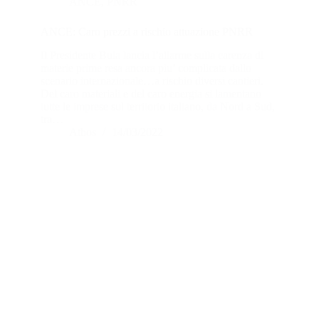
ANCE
,
PNRR
ANCE: Caro prezzi a rischio attuazione PNRR
Il Presidente Buia lancia l’allarme sulla carenza di
materie prime resa ancora piu’ complicata dallo
scenario internazionale…a rischio diversi cantieri.
Del caro materiali e del caro energia si lamentano
tutte le imprese sul territorio italiano, da Nord a Sud,
tra…
Athos
14/03/2022