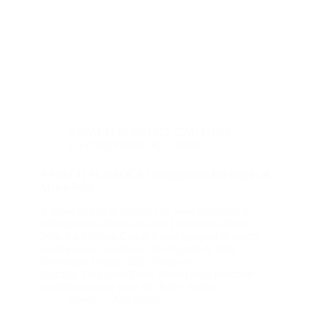
APPALTI PUBBLICI
,
CANTIERE
,
LAVORI PUBBLICI
,
PNRR
APPALTI PUBBLICI: Collegamento ferroviario al
Marco Polo
A breve la gara d’appalto che vede realizzare il
collegamento ferroviario con l’aeroporto Marco
Polo. La delibera Cipess è stata spiegata in quarta
commissione consiliare dal dirigente di Rete
Ferroviaria Italiana (Rfi) Vincenzo
Macello, l’ingegner Patric Marini della direzione
investimenti area nord est (Rfi) e Paolo…
Athos
29/03/2022