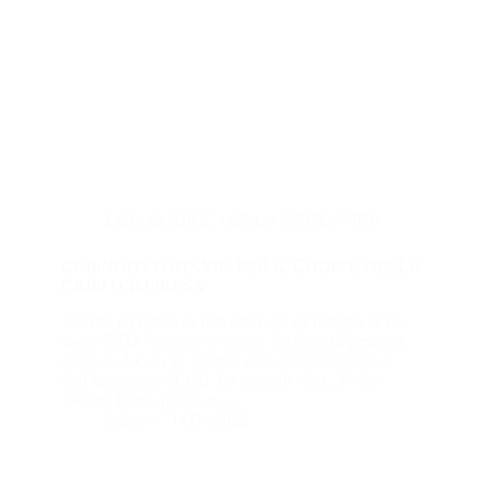
CCII
,
CODICE DELLA CRISI
,
PNRR
CCII:NUOVO RINVIO PER IL CODICE DELLA
CRISI D’IMPRESA
Ancora un rinvio di due mesi dal 16 maggio al 15
luglio 2022 l’entrata in vigore del dlgs 12 gennaio
2019, n. 14, il c.d. Codice della crisi d’impresa e
dell’insolvenza (Ccii). Lo prevede l’art. 37 del
decreto Pnrr, approvato…
Athos
14/04/2022