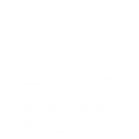
ANCE
,
PNRR
ANCE: Formazione settore edile, servono figure
specializzate
L’audizione del direttore generale Musmeci in
Commissione Lavoro al Senato evidenzia una
ripresa del settore, ma c’è un problema: manca la
manodopera specializzata. La settimana scorsa si è
svolta l’audizione informale dell’ANCE presso la
Commissione Lavoro al Senato riguardante
l’Indagine…
Athos
15/03/2022