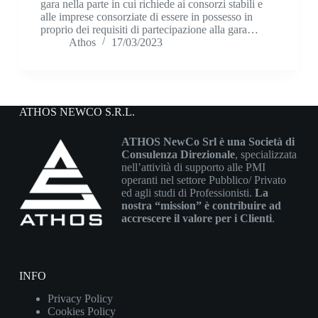
gara nella parte in cui richiede ai consorzi stabili e
alle imprese consorziate di essere in possesso in
proprio dei requisiti di partecipazione alla gara…
Athos
17/03/2023
ATHOS NEWCO S.R.L.
ATHOS NewCo Srl è una Società di
Consulenza Direzionale
, specializzata
nell’attività di supporto alle PMI
operanti nel settore Pubblico/ Privato
ed agli studi di Professionisti.
La
nostra “mission” è contribuire ad
accrescere il valore per i Clienti
.
INFO
Privacy Policy
Cookies Policy