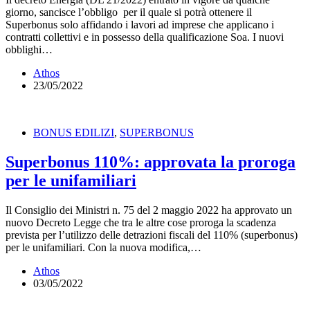
giorno, sancisce l’obbligo per il quale si potrà ottenere il
Superbonus solo affidando i lavori ad imprese che applicano i
contratti collettivi e in possesso della qualificazione Soa. I nuovi
obblighi…
Athos
23/05/2022
BONUS EDILIZI
,
SUPERBONUS
Superbonus 110%: approvata la proroga
per le unifamiliari
Il Consiglio dei Ministri n. 75 del 2 maggio 2022 ha approvato un
nuovo Decreto Legge che tra le altre cose proroga la scadenza
prevista per l’utilizzo delle detrazioni fiscali del 110% (superbonus)
per le unifamiliari. Con la nuova modifica,…
Athos
03/05/2022