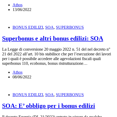
Athos
13/06/2022
BONUS EDILIZI
,
SOA
,
SUPERBONUS
Superbonus e altri bonus edilizi: SOA
La Legge di conversione 20 maggio 2022 n. 51 del nel decreto n°
21 del 2022 all’art. 10 bis stabilisce che per l’esecuzione dei lavori
per i quali è possibile accedere alle agevolazioni fiscali quali
superbonus 110, ecobonus, bonus ristrutturazione…
Athos
08/06/2022
BONUS EDILIZI
,
SOA
,
SUPERBONUS
SOA: E’ obbligo per i bonus edilizi
Il decreto Energia (DL 21/2022) entrato in vigore da qualche