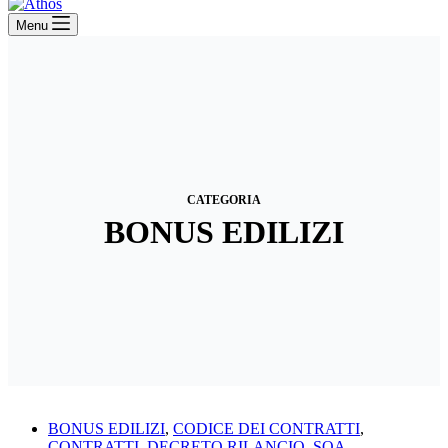
Menu
CATEGORIA
BONUS EDILIZI
BONUS EDILIZI
,
CODICE DEI CONTRATTI
,
CONTRATTI
,
DECRETO RILANCIO
,
SOA
,