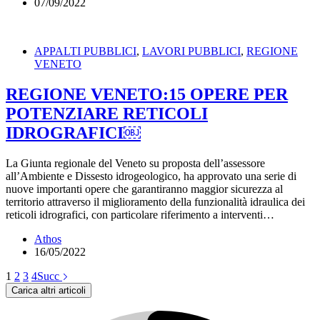
07/09/2022
APPALTI PUBBLICI
,
LAVORI PUBBLICI
,
REGIONE
VENETO
REGIONE VENETO:15 OPERE PER
POTENZIARE RETICOLI
IDROGRAFICI￼
La Giunta regionale del Veneto su proposta dell’assessore
all’Ambiente e Dissesto idrogeologico, ha approvato una serie di
nuove importanti opere che garantiranno maggior sicurezza al
territorio attraverso il miglioramento della funzionalità idraulica dei
reticoli idrografici, con particolare riferimento a interventi…
Athos
16/05/2022
1
2
3
4
Succ
Carica altri articoli