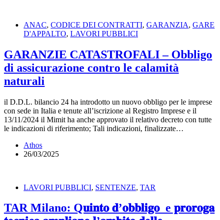
ANAC
,
CODICE DEI CONTRATTI
,
GARANZIA
,
GARE
D'APPALTO
,
LAVORI PUBBLICI
GARANZIE CATASTROFALI – Obbligo
di assicurazione contro le calamità
naturali
il D.D.L. bilancio 24 ha introdotto un nuovo obbligo per le imprese
con sede in Italia e tenute all’iscrizione al Registro Imprese e il
13/11/2024 il Mimit ha anche approvato il relativo decreto con tutte
le indicazioni di riferimento; Tali indicazioni, finalizzate…
Athos
26/03/2025
LAVORI PUBBLICI
,
SENTENZE
,
TAR
TAR Milano: Q𝐮𝐢𝐧𝐭𝐨 𝐝’𝐨𝐛𝐛𝐥𝐢𝐠𝐨 e 𝐩𝐫𝐨𝐫𝐨𝐠𝐚