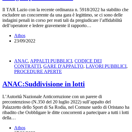
Il TAR Lazio con la recente ordinanza n. 5918/2022 ha stabilito che
escludere un concorrente da una gara è legittimo, se ci sono delle
indagini penali in corso per reati tali da pregiudicare l’affidabilità
dell’operatore e ledere gravemente il rapporto…
Athos
23/09/2022
ANAC
,
APPALTI PUBBLICI
,
CODICE DEI
CONTRATTI
,
GARE D'APPALTO
,
LAVORI PUBBLICI
,
PROCEDURE APERTE
ANAC:Suddivisione in lotti
L’Autorità Nazionale Anticorruzione con un parere di
precontenzioso (N.350 del 20 luglio 2022) sull’appalto del
Palazzetto dello Sport di Sa Rodia, nel Comune sardo di Oristano ha
ribadito che Oobbligare le ditte concorrenti a partecipare a tutti i lotti
della…
Athos