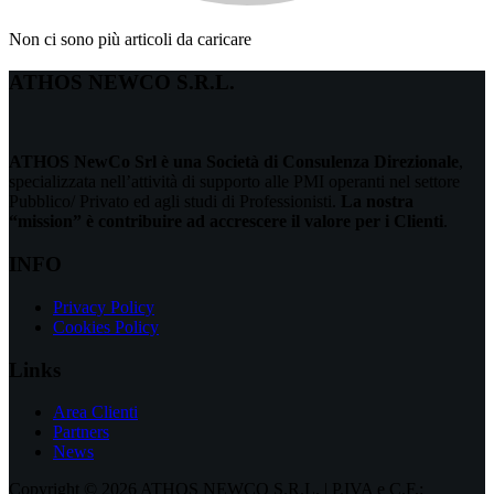
Non ci sono più articoli da caricare
ATHOS NEWCO S.R.L.
ATHOS NewCo Srl è una Società di Consulenza Direzionale
,
specializzata nell’attività di supporto alle PMI operanti nel settore
Pubblico/ Privato ed agli studi di Professionisti.
La nostra
“mission” è contribuire ad accrescere il valore per i Clienti
.
INFO
Privacy Policy
Cookies Policy
Links
Area Clienti
Partners
News
Copyright © 2026 ATHOS NEWCO S.R.L. | P.IVA e C.F.: