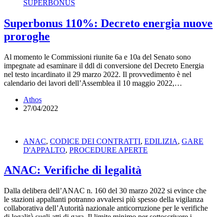
SUPERBONUS
Superbonus 110%: Decreto energia nuove
proroghe
Al momento le Commissioni riunite 6a e 10a del Senato sono
impegnate ad esaminare il ddl di conversione del Decreto Energia
nel testo incardinato il 29 marzo 2022. Il provvedimento è nel
calendario dei lavori dell’Assemblea il 10 maggio 2022,…
Athos
27/04/2022
ANAC
,
CODICE DEI CONTRATTI
,
EDILIZIA
,
GARE
D'APPALTO
,
PROCEDURE APERTE
ANAC: Verifiche di legalità
Dalla delibera dell’ANAC n. 160 del 30 marzo 2022 si evince che
le stazioni appaltanti potranno avvalersi più spesso della vigilanza
collaborativa dell’Autorità nazionale anticorruzione per le verifiche
di legalità sugli atti di gara. Il limite minimo per sottoscrivere i…