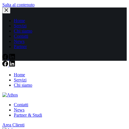
Salta al contenuto
Home
Servizi
Chi siamo
Contatti
News
Partner
Home
Servizi
Chi siamo
Contatti
News
Partner & Studi
Area Clienti