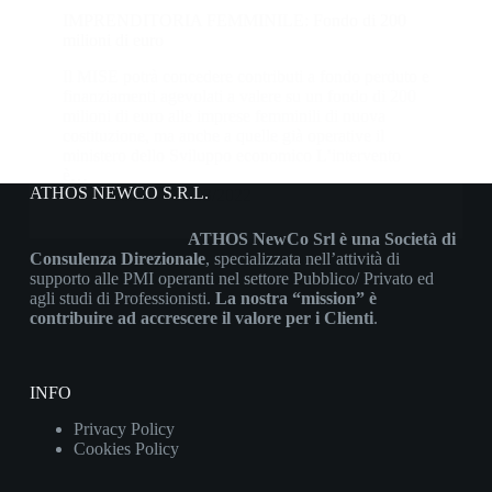
IMPRENDITORIA FEMMINILE: Fondo di 200
milioni di euro
Il MISE potrà concedere contributi a fondo perduto e
finanziamenti agevolati a valere su un fondo di 200
milioni di euro alle imprese femminili di nuova
costituzione, ma anche a quelle già operative il
ministero dello Sviluppo economico L’intervento
è…
ATHOS NEWCO S.R.L.
Athos
31/03/2022
ATHOS NewCo Srl è una Società di
Consulenza Direzionale
, specializzata nell’attività di
supporto alle PMI operanti nel settore Pubblico/ Privato ed
agli studi di Professionisti.
La nostra “mission” è
contribuire ad accrescere il valore per i Clienti
.
INFO
Privacy Policy
Cookies Policy