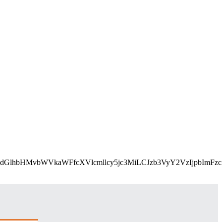
L2Nzcy9lbWFpbHMvcGFydGlhbHMvbWVkaWFfcXVlcmllcy5j