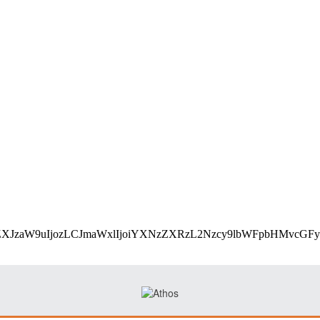
utf8;base64,eyJ2ZXJzaW9uIjozLCJmaWxlIjoiYXNzZXRz