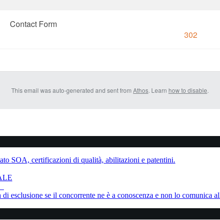
Contact Form
302
This email was auto-generated and sent from
Athos
. Learn
how to disable
.
to SOA, certificazioni di qualità, abilitazioni e patentini.
ALE
ne
sa di esclusione se il concorrente ne è a conoscenza e non lo comunica al