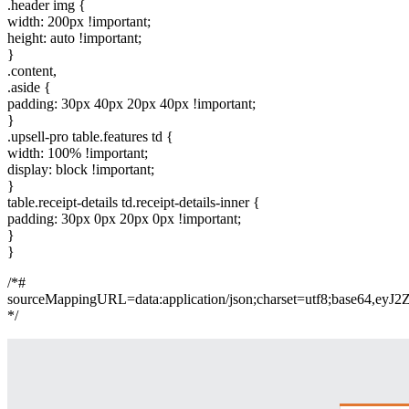
.header img {
width: 200px !important;
height: auto !important;
}
.content,
.aside {
padding: 30px 40px 20px 40px !important;
}
.upsell-pro table.features td {
width: 100% !important;
display: block !important;
}
table.receipt-details td.receipt-details-inner {
padding: 30px 0px 20px 0px !important;
}
}
/*#
sourceMappingURL=data:application/json;charset=
*/