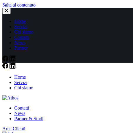
Salta al contenuto
Home
Servizi
Chi siamo
Contatti
News
Partner
Home
Servizi
Chi siamo
Contatti
News
Partner & Studi
Area Clienti