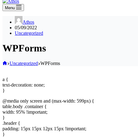
Menu
Athos
05/09/2022
Uncategorized
WPForms
Home
Uncategorized
WPForms
a {
text-decoration: none;
}
@media only screen and (max-width: 599px) {
table.body .container {
width: 95% !important;
}
.header {
padding: 15px 15px 12px 15px !important;
}