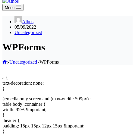
Menu
Athos
05/09/2022
Uncategorized
WPForms
Home
Uncategorized
WPForms
a {
text-decoration: none;
}
@media only screen and (max-width: 599px) {
table.body .container {
width: 95% !important;
}
.header {
padding: 15px 15px 12px 15px !important;
}