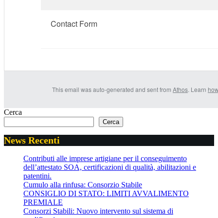
Contact Form
This email was auto-generated and sent from
Athos
. Learn
how
Cerca
Cerca
News Recenti
Contributi alle imprese artigiane per il conseguimento
dell’attestato SOA, certificazioni di qualità, abilitazioni e
patentini.
Cumulo alla rinfusa: Consorzio Stabile
CONSIGLIO DI STATO: LIMITI AVVALIMENTO
PREMIALE
Consorzi Stabili: Nuovo intervento sul sistema di