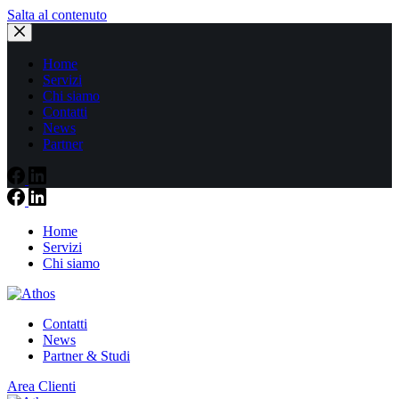
Salta al contenuto
Home
Servizi
Chi siamo
Contatti
News
Partner
Home
Servizi
Chi siamo
Contatti
News
Partner & Studi
Area Clienti