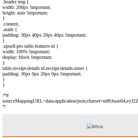
.header img {
width: 200px !important;
height: auto !important;
}
.content,
.aside {
padding: 30px 40px 20px 40px !important;
}
.upsell-pro table.features td {
width: 100% !important;
display: block !important;
}
table.receipt-details td.receipt-details-inner {
padding: 30px 0px 20px 0px !important;
}
}
/*#
sourceMappingURL=data:application/json;charset=
*/