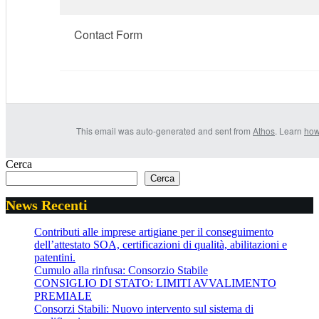
Contact Form
This email was auto-generated and sent from
Athos
. Learn
how
Cerca
Cerca
News Recenti
Contributi alle imprese artigiane per il conseguimento
dell’attestato SOA, certificazioni di qualità, abilitazioni e
patentini.
Cumulo alla rinfusa: Consorzio Stabile
CONSIGLIO DI STATO: LIMITI AVVALIMENTO
PREMIALE
Consorzi Stabili: Nuovo intervento sul sistema di