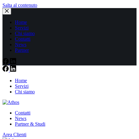
Salta al contenuto
Home
Servizi
Chi siamo
Contatti
News
Partner
Home
Servizi
Chi siamo
Contatti
News
Partner & Studi
Area Clienti