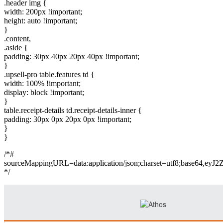
.header img {
width: 200px !important;
height: auto !important;
}
.content,
.aside {
padding: 30px 40px 20px 40px !important;
}
.upsell-pro table.features td {
width: 100% !important;
display: block !important;
}
table.receipt-details td.receipt-details-inner {
padding: 30px 0px 20px 0px !important;
}
}
/*#
sourceMappingURL=data:application/json;charset=
*/