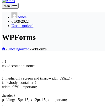
Menu
Athos
05/09/2022
Uncategorized
WPForms
Home
Uncategorized
WPForms
a {
text-decoration: none;
}
@media only screen and (max-width: 599px) {
table.body .container {
width: 95% !important;
}
.header {
padding: 15px 15px 12px 15px !important;
}