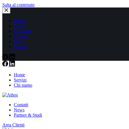
Salta al contenuto
Home
Servizi
Chi siamo
Contatti
News
Partner
Home
Servizi
Chi siamo
Contatti
News
Partner & Studi
Area Clienti