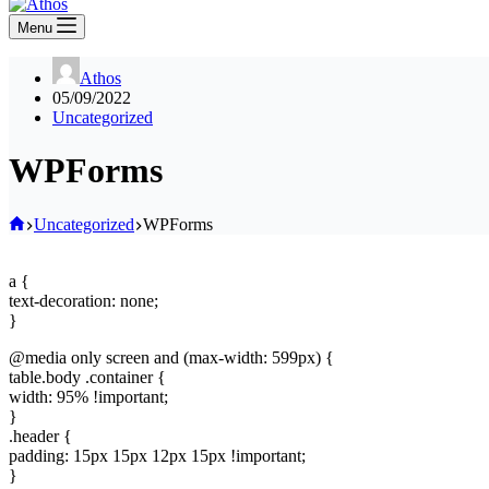
Menu
Athos
05/09/2022
Uncategorized
WPForms
Home
Uncategorized
WPForms
a {
text-decoration: none;
}
@media only screen and (max-width: 599px) {
table.body .container {
width: 95% !important;
}
.header {
padding: 15px 15px 12px 15px !important;
}