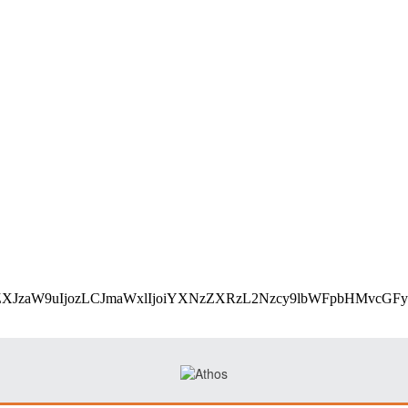
utf8;base64,eyJ2ZXJzaW9uIjozLCJmaWxlIjoiYXNzZXRz