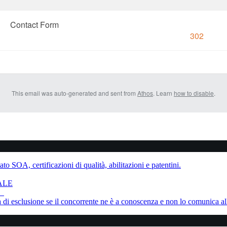
Contact Form
302
This email was auto-generated and sent from
Athos
. Learn
how to disable
.
to SOA, certificazioni di qualità, abilitazioni e patentini.
ALE
ne
sa di esclusione se il concorrente ne è a conoscenza e non lo comunica al