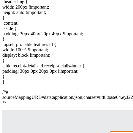
.header img {
width: 200px !important;
height: auto !important;
}
.content,
.aside {
padding: 30px 40px 20px 40px !important;
}
.upsell-pro table.features td {
width: 100% !important;
display: block !important;
}
table.receipt-details td.receipt-details-inner {
padding: 30px 0px 20px 0px !important;
}
}
/*#
sourceMappingURL=data:application/json;charset=
*/