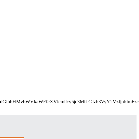
L2Nzcy9lbWFpbHMvcGFydGlhbHMvbWVkaWFfcXVlcmllcy5j