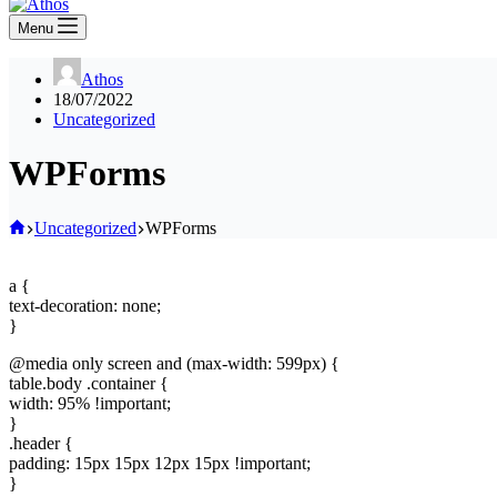
Menu
Athos
18/07/2022
Uncategorized
WPForms
Home
Uncategorized
WPForms
a {
text-decoration: none;
}
@media only screen and (max-width: 599px) {
table.body .container {
width: 95% !important;
}
.header {
padding: 15px 15px 12px 15px !important;
}