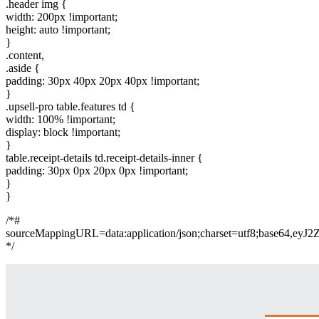
.header img {
width: 200px !important;
height: auto !important;
}
.content,
.aside {
padding: 30px 40px 20px 40px !important;
}
.upsell-pro table.features td {
width: 100% !important;
display: block !important;
}
table.receipt-details td.receipt-details-inner {
padding: 30px 0px 20px 0px !important;
}
}
/*#
sourceMappingURL=data:application/json;charset=
*/