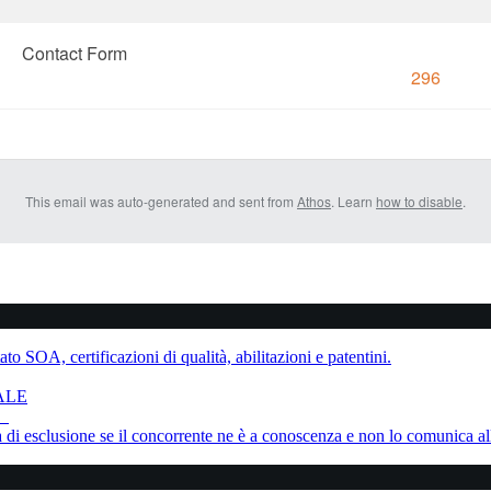
Contact Form
296
This email was auto-generated and sent from
Athos
. Learn
how to disable
.
to SOA, certificazioni di qualità, abilitazioni e patentini.
ALE
ne
sa di esclusione se il concorrente ne è a conoscenza e non lo comunica al