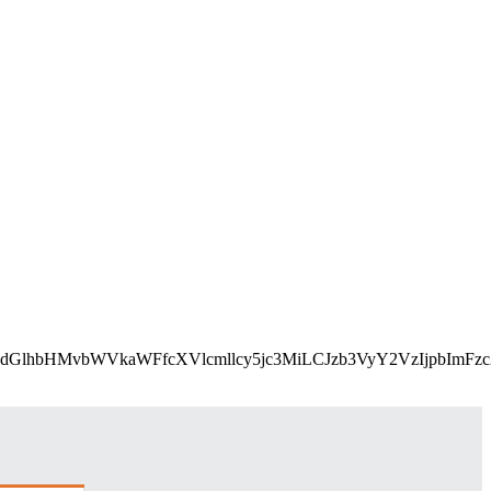
L2Nzcy9lbWFpbHMvcGFydGlhbHMvbWVkaWFfcXVlcmllcy5j