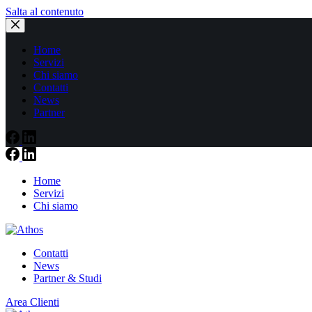
Salta al contenuto
Home
Servizi
Chi siamo
Contatti
News
Partner
Home
Servizi
Chi siamo
Contatti
News
Partner & Studi
Area Clienti