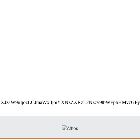
utf8;base64,eyJ2ZXJzaW9uIjozLCJmaWxlIjoiYXNzZXRz