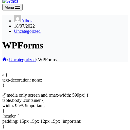
Menu
Athos
18/07/2022
Uncategorized
WPForms
Home
Uncategorized
WPForms
a {
text-decoration: none;
}
@media only screen and (max-width: 599px) {
table.body .container {
width: 95% !important;
}
.header {
padding: 15px 15px 12px 15px !important;
}