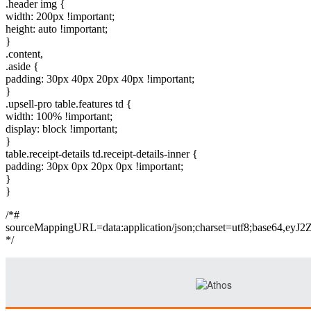
.header img {
width: 200px !important;
height: auto !important;
}
.content,
.aside {
padding: 30px 40px 20px 40px !important;
}
.upsell-pro table.features td {
width: 100% !important;
display: block !important;
}
table.receipt-details td.receipt-details-inner {
padding: 30px 0px 20px 0px !important;
}
}
/*#
sourceMappingURL=data:application/json;charset=
*/