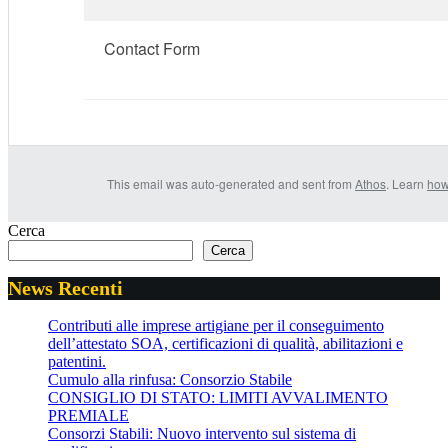
Contact Form
This email was auto-generated and sent from
Athos
. Learn
how
Cerca
Cerca
News Recenti
Contributi alle imprese artigiane per il conseguimento
dell’attestato SOA, certificazioni di qualità, abilitazioni e
patentini.
Cumulo alla rinfusa: Consorzio Stabile
CONSIGLIO DI STATO: LIMITI AVVALIMENTO
PREMIALE
Consorzi Stabili: Nuovo intervento sul sistema di