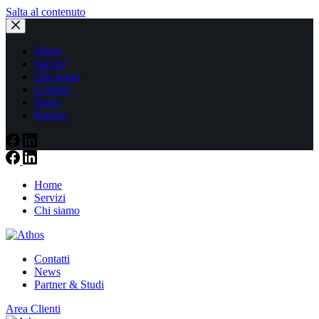
Salta al contenuto
Home
Servizi
Chi siamo
Contatti
News
Partner
Home
Servizi
Chi siamo
Contatti
News
Partner & Studi
Area Clienti