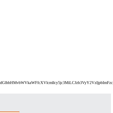
L2Nzcy9lbWFpbHMvcGFydGlhbHMvbWVkaWFfcXVlcmllcy5j