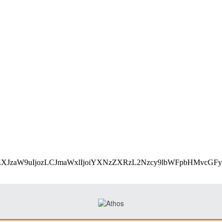
utf8;base64,eyJ2ZXJzaW9uIjozLCJmaWxlIjoiYXNzZXRz