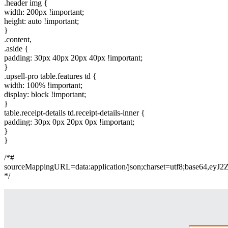
.header img {
width: 200px !important;
height: auto !important;
}
.content,
.aside {
padding: 30px 40px 20px 40px !important;
}
.upsell-pro table.features td {
width: 100% !important;
display: block !important;
}
table.receipt-details td.receipt-details-inner {
padding: 30px 0px 20px 0px !important;
}
}
/*#
sourceMappingURL=data:application/json;charset=
*/