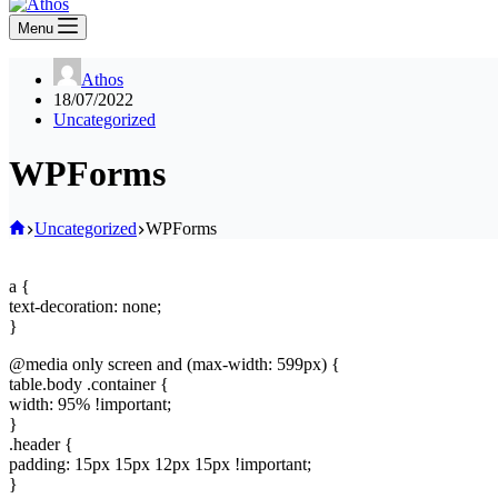
Menu
Athos
18/07/2022
Uncategorized
WPForms
Home
Uncategorized
WPForms
a {
text-decoration: none;
}
@media only screen and (max-width: 599px) {
table.body .container {
width: 95% !important;
}
.header {
padding: 15px 15px 12px 15px !important;
}