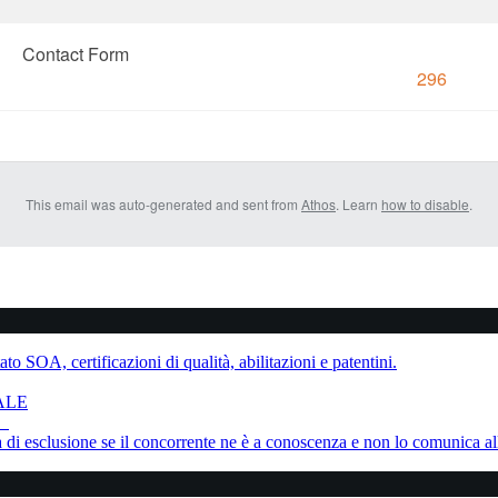
Contact Form
296
This email was auto-generated and sent from
Athos
. Learn
how to disable
.
to SOA, certificazioni di qualità, abilitazioni e patentini.
ALE
ne
sa di esclusione se il concorrente ne è a conoscenza e non lo comunica al