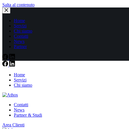
Salta al contenuto
Home
Servizi
Chi siamo
Contatti
News
Partner
Home
Servizi
Chi siamo
Contatti
News
Partner & Studi
Area Clienti