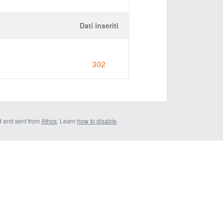
Dati inseriti
302
d and sent from
Athos
. Learn
how to disable
.