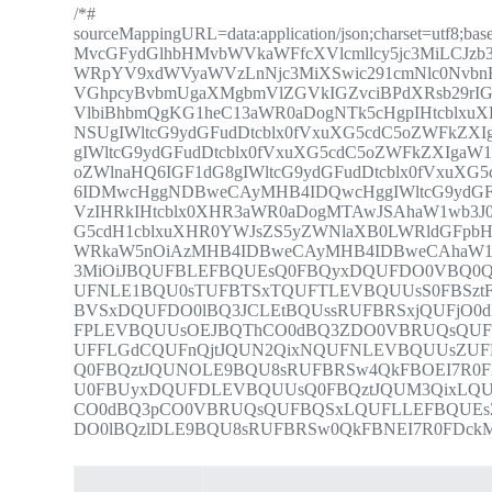
/*#
sourceMappingURL=data:application/json;charset=utf
MvcGFydGlhbHMvbWVkaWFfcXVlcmllcy5jc3MiLCJzb3
WRpYV9xdWVyaWVzLnNjc3MiXSwic291cmNlc0NvbnRl
VGhpcyBvbmUgaXMgbmVlZGVkIGZvciBPdXRsb29rI
VlbiBhbmQgKG1heC13aWR0aDogNTk5cHgpIHtcblxu
NSUgIWltcG9ydGFudDtcblx0fVxuXG5cdC5oZWFkZ
gIWltcG9ydGFudDtcblx0fVxuXG5cdC5oZWFkZXIgaW
oZWlnaHQ6IGF1dG8gIWltcG9ydGFudDtcblx0fVxuX
6IDMwcHggNDBweCAyMHB4IDQwcHggIWltcG9ydGFu
VzIHRkIHtcblx0XHR3aWR0aDogMTAwJSAhaW1wb3J
G5cdH1cblxuXHR0YWJsZS5yZWNlaXB0LWRldGFpb
WRkaW5nOiAzMHB4IDBweCAyMHB4IDBweCAhaW1wb
3MiOiJBQUFBLEFBQUEsQ0FBQyxDQUFDO0VBQ0Q
UFNLE1BQU0sTUFBTSxTQUFTLEVBQUUsS0FBSz
BVSxDQUFDO0lBQ3JCLEtBQUssRUFBRSxjQUFjO
FPLEVBQUUsOEJBQThCO0dBQ3ZDO0VBRUQsQUF
UFFLGdCQUFnQjtJQUN2QixNQUFNLEVBQUUsZUF
Q0FBQztJQUNOLE9BQU8sRUFBRSw4QkFBOEI7R0
U0FBUyxDQUFDLEVBQUUsQ0FBQztJQUM3QixLQ
CO0dBQ3pCO0VBRUQsQUFBQSxLQUFLLEFBQUE
DO0lBQzlDLE9BQU8sRUFBRSw0QkFBNEI7R0FDckMi