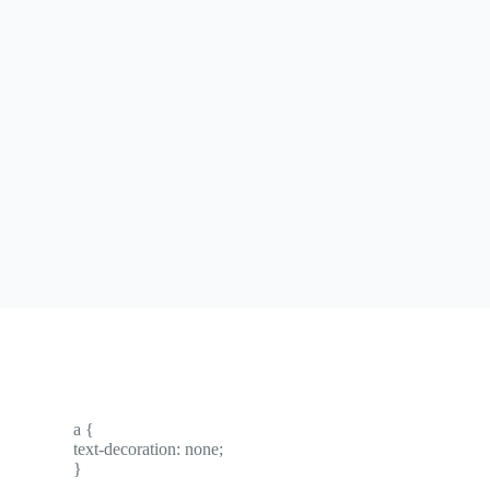
a {
text-decoration: none;
}