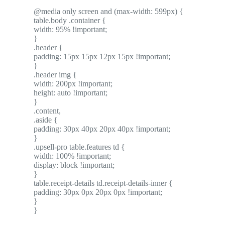
@media only screen and (max-width: 599px) {
table.body .container {
width: 95% !important;
}
.header {
padding: 15px 15px 12px 15px !important;
}
.header img {
width: 200px !important;
height: auto !important;
}
.content,
.aside {
padding: 30px 40px 20px 40px !important;
}
.upsell-pro table.features td {
width: 100% !important;
display: block !important;
}
table.receipt-details td.receipt-details-inner {
padding: 30px 0px 20px 0px !important;
}
}