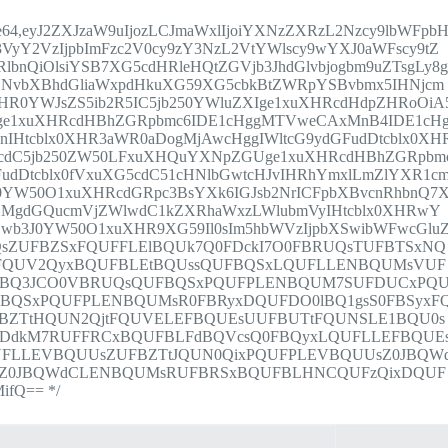
8;base64,eyJ2ZXJzaW9uIjozLCJmaWxlIjoiYXNzZXRzL2Nzcy9lbWFpb
VyY2VzIjpbImFzc2V0cy9zY3NzL2VtYWlscy9wYXJ0aWFscy9tZ
bnQiOlsiYSB7XG5cdHRleHQtZGVjb3JhdGlvbjogbm9uZTsgLy8
GNvbXBhdGliaWxpdHkuXG59XG5cbkBtZWRpYSBvbmx5IHNjcm
XHR0YWJsZS5ib2R5IC5jb250YWluZXIge1xuXHRcdHdpZHRoOiA
XIge1xuXHRcdHBhZGRpbmc6IDE1cHggMTVweCAxMnB4IDE1cH
1nIHtcblx0XHR3aWR0aDogMjAwcHggIWltcG9ydGFudDtcblx0XH
G5cdC5jb250ZW50LFxuXHQuYXNpZGUge1xuXHRcdHBhZGRpbm
dDtcblx0fVxuXG5cdC51cHNlbGwtcHJvIHRhYmxlLmZlYXR1c
0YW50O1xuXHRcdGRpc3BsYXk6IGJsb2NrICFpbXBvcnRhbnQ7
HMgdGQucmVjZWlwdC1kZXRhaWxzLWlubmVyIHtcblx0XHRwY
3J0YW50O1xuXHR9XG59Il0sIm5hbWVzIjpbXSwibWFwcGlu
sZUFBZSxFQUFFLElBQUk7Q0FDckI7O0FBRUQsTUFBTSxNQ
tFQUV2QyxBQUFBLEtBQUssQUFBQSxLQUFLLENBQUMsVUF
0dBQ3JCO0VBRUQsQUFBQSxPQUFPLENBQUM7SUFDUCxPQ
BQSxPQUFPLENBQUMsR0FBRyxDQUFDO0lBQ1gsS0FBSyxF
BZTtHQUN2QjtFQUVELEFBQUEsUUFBUTtFQUNSLE1BQU0s
FDdkM7RUFFRCxBQUFBLFdBQVcsQ0FBQyxLQUFLLEFBQUE
UFLLEVBQUUsZUFBZTtJQUN0QixPQUFPLEVBQUUsZ0JBQW
sZ0JBQWdCLENBQUMsRUFBRSxBQUFBLHNCQUFzQixDQUF
fQ== */