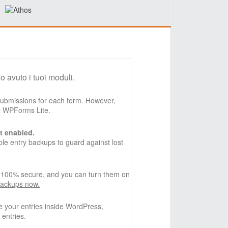
o avuto i tuoi moduli.
 submissions for each form. However,
by WPForms Lite.
t enabled.
e entry backups to guard against lost
, 100% secure, and you can turn them on
backups now.
 your entries inside WordPress,
 entries.