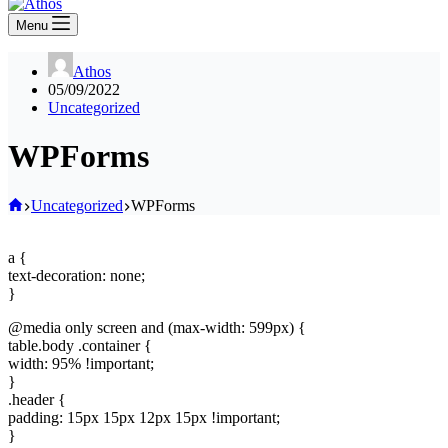
Menu
Athos
05/09/2022
Uncategorized
WPForms
Home
Uncategorized
WPForms
a {
text-decoration: none;
}
@media only screen and (max-width: 599px) {
table.body .container {
width: 95% !important;
}
.header {
padding: 15px 15px 12px 15px !important;
}