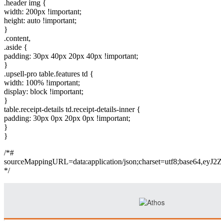
.header img {
width: 200px !important;
height: auto !important;
}
.content,
.aside {
padding: 30px 40px 20px 40px !important;
}
.upsell-pro table.features td {
width: 100% !important;
display: block !important;
}
table.receipt-details td.receipt-details-inner {
padding: 30px 0px 20px 0px !important;
}
}
/*#
sourceMappingURL=data:application/json;charset=
*/