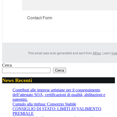
Contact Form
This email was auto-generated and sent from
Athos
. Learn
how
Cerca
Cerca
News Recenti
Contributi alle imprese artigiane per il conseguimento
dell’attestato SOA, certificazioni di qualità, abilitazioni e
patentini.
Cumulo alla rinfusa: Consorzio Stabile
CONSIGLIO DI STATO: LIMITI AVVALIMENTO
PREMIALE