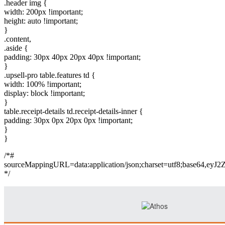
.header img {
width: 200px !important;
height: auto !important;
}
.content,
.aside {
padding: 30px 40px 20px 40px !important;
}
.upsell-pro table.features td {
width: 100% !important;
display: block !important;
}
table.receipt-details td.receipt-details-inner {
padding: 30px 0px 20px 0px !important;
}
}
/*#
sourceMappingURL=data:application/json;charset=
*/