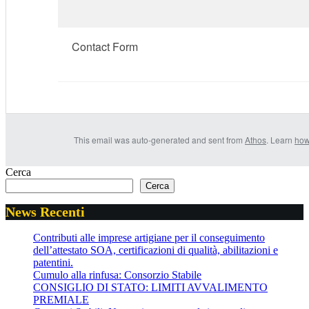
Contact Form
This email was auto-generated and sent from
Athos
. Learn
how
Cerca
Cerca
News Recenti
Contributi alle imprese artigiane per il conseguimento
dell’attestato SOA, certificazioni di qualità, abilitazioni e
patentini.
Cumulo alla rinfusa: Consorzio Stabile
CONSIGLIO DI STATO: LIMITI AVVALIMENTO
PREMIALE