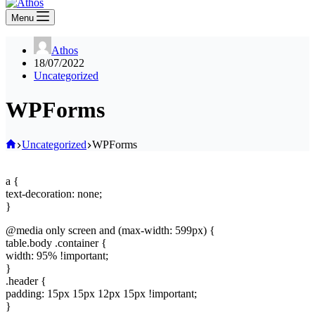
Menu
Athos
18/07/2022
Uncategorized
WPForms
Home
Uncategorized
WPForms
a {
text-decoration: none;
}
@media only screen and (max-width: 599px) {
table.body .container {
width: 95% !important;
}
.header {
padding: 15px 15px 12px 15px !important;
}