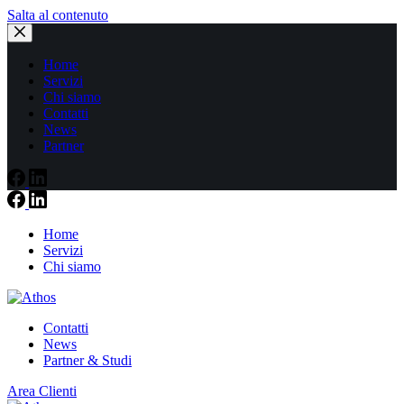
Salta al contenuto
Home
Servizi
Chi siamo
Contatti
News
Partner
Home
Servizi
Chi siamo
Contatti
News
Partner & Studi
Area Clienti