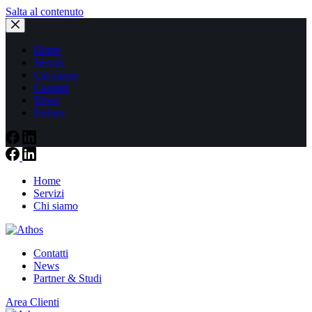
Salta al contenuto
Home
Servizi
Chi siamo
Contatti
News
Partner
Home
Servizi
Chi siamo
Contatti
News
Partner & Studi
Area Clienti