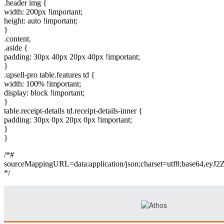
.header img {
width: 200px !important;
height: auto !important;
}
.content,
.aside {
padding: 30px 40px 20px 40px !important;
}
.upsell-pro table.features td {
width: 100% !important;
display: block !important;
}
table.receipt-details td.receipt-details-inner {
padding: 30px 0px 20px 0px !important;
}
}
/*#
sourceMappingURL=data:application/json;charset=
*/