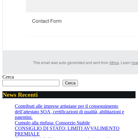
Contact Form
This email was auto-generated and sent from
Athos
. Learn
how
Cerca
Cerca
News Recenti
Contributi alle imprese artigiane per il conseguimento
dell’attestato SOA, certificazioni di qualità, abilitazioni e
patentini.
Cumulo alla rinfusa: Consorzio Stabile
CONSIGLIO DI STATO: LIMITI AVVALIMENTO
PREMIALE