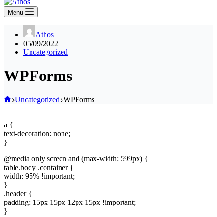
Menu
Athos
05/09/2022
Uncategorized
WPForms
Home
Uncategorized
WPForms
a {
text-decoration: none;
}
@media only screen and (max-width: 599px) {
table.body .container {
width: 95% !important;
}
.header {
padding: 15px 15px 12px 15px !important;
}