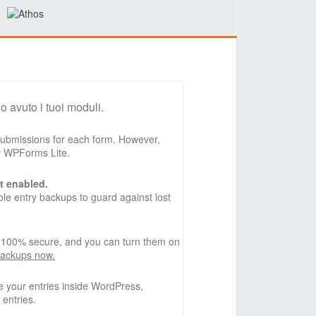
o avuto i tuoi moduli.
 submissions for each form. However,
by WPForms Lite.
t enabled.
e entry backups to guard against lost
, 100% secure, and you can turn them on
backups now.
 your entries inside WordPress,
 entries.