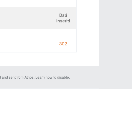
Dati
inseriti
302
d and sent from
Athos
. Learn
how to disable
.