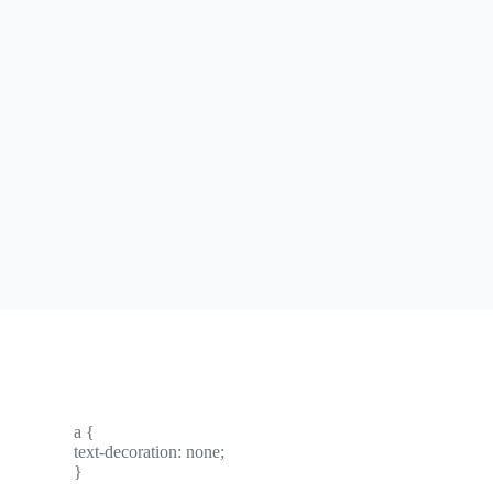
a {
text-decoration: none;
}