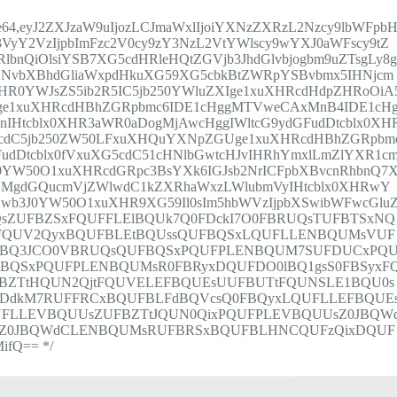
8;base64,eyJ2ZXJzaW9uIjozLCJmaWxlIjoiYXNzZXRzL2Nzcy9lbWFpb
VyY2VzIjpbImFzc2V0cy9zY3NzL2VtYWlscy9wYXJ0aWFscy9tZ
bnQiOlsiYSB7XG5cdHRleHQtZGVjb3JhdGlvbjogbm9uZTsgLy8
GNvbXBhdGliaWxpdHkuXG59XG5cbkBtZWRpYSBvbmx5IHNjcm
XHR0YWJsZS5ib2R5IC5jb250YWluZXIge1xuXHRcdHdpZHRoOiA
XIge1xuXHRcdHBhZGRpbmc6IDE1cHggMTVweCAxMnB4IDE1cH
1nIHtcblx0XHR3aWR0aDogMjAwcHggIWltcG9ydGFudDtcblx0XH
G5cdC5jb250ZW50LFxuXHQuYXNpZGUge1xuXHRcdHBhZGRpbm
dDtcblx0fVxuXG5cdC51cHNlbGwtcHJvIHRhYmxlLmZlYXR1c
0YW50O1xuXHRcdGRpc3BsYXk6IGJsb2NrICFpbXBvcnRhbnQ7
HMgdGQucmVjZWlwdC1kZXRhaWxzLWlubmVyIHtcblx0XHRwY
3J0YW50O1xuXHR9XG59Il0sIm5hbWVzIjpbXSwibWFwcGlu
sZUFBZSxFQUFFLElBQUk7Q0FDckI7O0FBRUQsTUFBTSxNQ
tFQUV2QyxBQUFBLEtBQUssQUFBQSxLQUFLLENBQUMsVUF
0dBQ3JCO0VBRUQsQUFBQSxPQUFPLENBQUM7SUFDUCxPQ
BQSxPQUFPLENBQUMsR0FBRyxDQUFDO0lBQ1gsS0FBSyxF
BZTtHQUN2QjtFQUVELEFBQUEsUUFBUTtFQUNSLE1BQU0s
FDdkM7RUFFRCxBQUFBLFdBQVcsQ0FBQyxLQUFLLEFBQUE
UFLLEVBQUUsZUFBZTtJQUN0QixPQUFPLEVBQUUsZ0JBQW
sZ0JBQWdCLENBQUMsRUFBRSxBQUFBLHNCQUFzQixDQUF
fQ== */