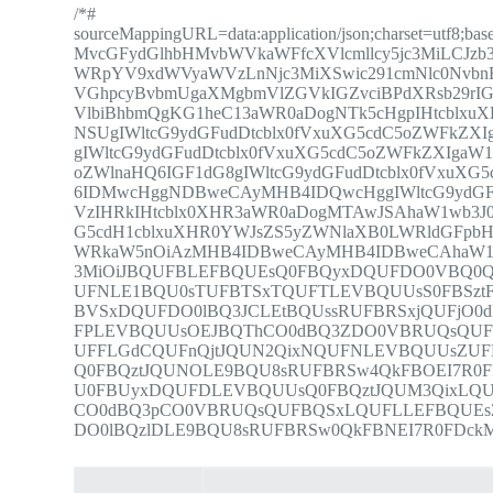
/*#
sourceMappingURL=data:application/json;charset=utf
MvcGFydGlhbHMvbWVkaWFfcXVlcmllcy5jc3MiLCJzb3
WRpYV9xdWVyaWVzLnNjc3MiXSwic291cmNlc0NvbnRl
VGhpcyBvbmUgaXMgbmVlZGVkIGZvciBPdXRsb29rI
VlbiBhbmQgKG1heC13aWR0aDogNTk5cHgpIHtcblxu
NSUgIWltcG9ydGFudDtcblx0fVxuXG5cdC5oZWFkZ
gIWltcG9ydGFudDtcblx0fVxuXG5cdC5oZWFkZXIgaW
oZWlnaHQ6IGF1dG8gIWltcG9ydGFudDtcblx0fVxuX
6IDMwcHggNDBweCAyMHB4IDQwcHggIWltcG9ydGFu
VzIHRkIHtcblx0XHR3aWR0aDogMTAwJSAhaW1wb3J
G5cdH1cblxuXHR0YWJsZS5yZWNlaXB0LWRldGFpb
WRkaW5nOiAzMHB4IDBweCAyMHB4IDBweCAhaW1wb
3MiOiJBQUFBLEFBQUEsQ0FBQyxDQUFDO0VBQ0Q
UFNLE1BQU0sTUFBTSxTQUFTLEVBQUUsS0FBSz
BVSxDQUFDO0lBQ3JCLEtBQUssRUFBRSxjQUFjO
FPLEVBQUUsOEJBQThCO0dBQ3ZDO0VBRUQsQUF
UFFLGdCQUFnQjtJQUN2QixNQUFNLEVBQUUsZUF
Q0FBQztJQUNOLE9BQU8sRUFBRSw4QkFBOEI7R0
U0FBUyxDQUFDLEVBQUUsQ0FBQztJQUM3QixLQ
CO0dBQ3pCO0VBRUQsQUFBQSxLQUFLLEFBQUE
DO0lBQzlDLE9BQU8sRUFBRSw0QkFBNEI7R0FDckMi