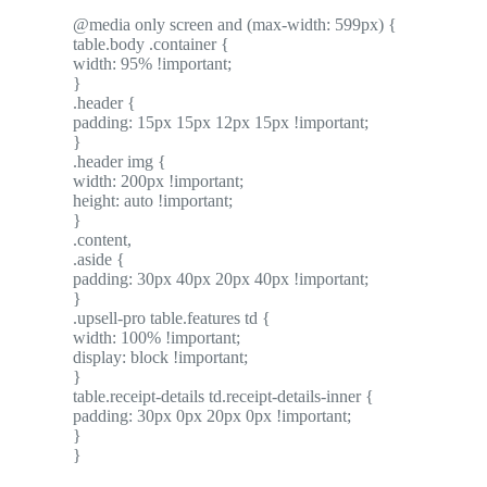
@media only screen and (max-width: 599px) {
table.body .container {
width: 95% !important;
}
.header {
padding: 15px 15px 12px 15px !important;
}
.header img {
width: 200px !important;
height: auto !important;
}
.content,
.aside {
padding: 30px 40px 20px 40px !important;
}
.upsell-pro table.features td {
width: 100% !important;
display: block !important;
}
table.receipt-details td.receipt-details-inner {
padding: 30px 0px 20px 0px !important;
}
}