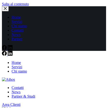
Salta al contenuto
Home
Servizi
Chi siamo
Contatti
News
Partner
Home
Servizi
Chi siamo
Contatti
News
Partner & Studi
Area Clienti