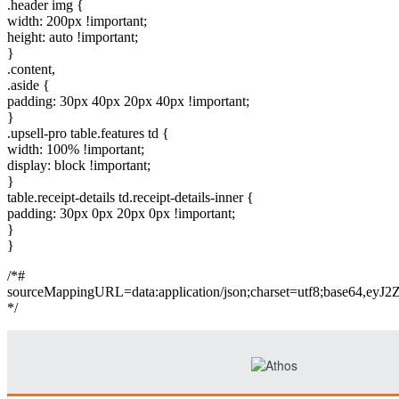
.header img {
width: 200px !important;
height: auto !important;
}
.content,
.aside {
padding: 30px 40px 20px 40px !important;
}
.upsell-pro table.features td {
width: 100% !important;
display: block !important;
}
table.receipt-details td.receipt-details-inner {
padding: 30px 0px 20px 0px !important;
}
}
/*#
sourceMappingURL=data:application/json;charset=
*/