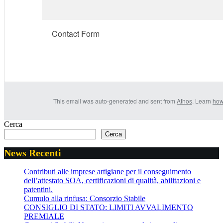
Contact Form
This email was auto-generated and sent from
Athos
. Learn
how
Cerca
Cerca
News Recenti
Contributi alle imprese artigiane per il conseguimento
dell’attestato SOA, certificazioni di qualità, abilitazioni e
patentini.
Cumulo alla rinfusa: Consorzio Stabile
CONSIGLIO DI STATO: LIMITI AVVALIMENTO
PREMIALE