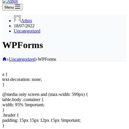
Menu
Athos
18/07/2022
Uncategorized
WPForms
Home
Uncategorized
WPForms
a {
text-decoration: none;
}
@media only screen and (max-width: 599px) {
table.body .container {
width: 95% !important;
}
.header {
padding: 15px 15px 12px 15px !important;
}