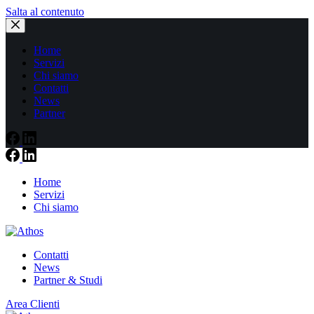
Salta al contenuto
Home
Servizi
Chi siamo
Contatti
News
Partner
Home
Servizi
Chi siamo
Contatti
News
Partner & Studi
Area Clienti