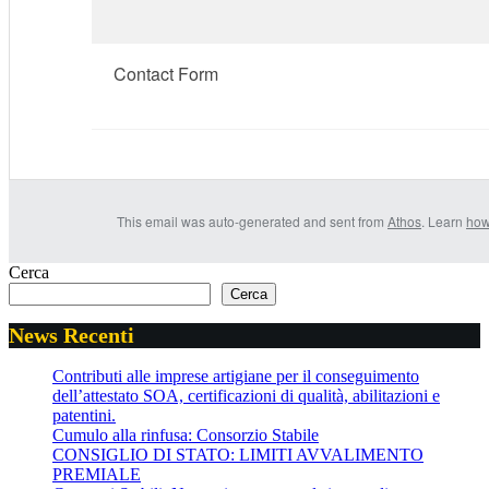
Contact Form
This email was auto-generated and sent from
Athos
. Learn
how
Cerca
Cerca
News Recenti
Contributi alle imprese artigiane per il conseguimento
dell’attestato SOA, certificazioni di qualità, abilitazioni e
patentini.
Cumulo alla rinfusa: Consorzio Stabile
CONSIGLIO DI STATO: LIMITI AVVALIMENTO
PREMIALE