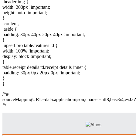
.header img {
width: 200px !important;
height: auto !important;
}
.content,
.aside {
padding: 30px 40px 20px 40px !important;
}
.upsell-pro table.features td {
width: 100% !important;
display: block !important;
}
table.receipt-details td.receipt-details-inner {
padding: 30px 0px 20px 0px !important;
}
}
/*#
sourceMappingURL=data:application/json;charset=
*/