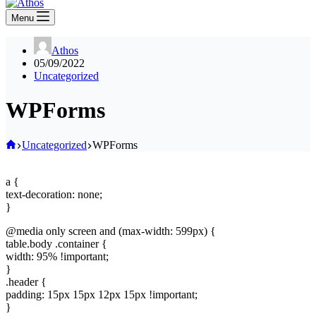
Menu
Athos
05/09/2022
Uncategorized
WPForms
Home
Uncategorized
WPForms
a {
text-decoration: none;
}
@media only screen and (max-width: 599px) {
table.body .container {
width: 95% !important;
}
.header {
padding: 15px 15px 12px 15px !important;
}