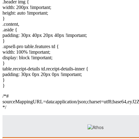
.header img {
width: 200px !important;
height: auto !important;
}
.content,
.aside {
padding: 30px 40px 20px 40px !important;
}
.upsell-pro table.features td {
width: 100% !important;
display: block !important;
}
table.receipt-details td.receipt-details-inner {
padding: 30px 0px 20px 0px !important;
}
}
/*#
sourceMappingURL=data:application/json;charset=
*/