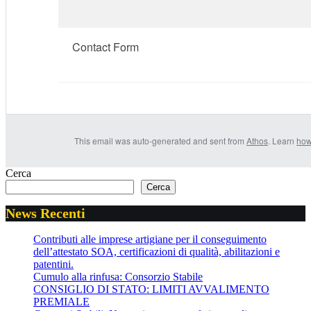
Contact Form
This email was auto-generated and sent from
Athos
. Learn
how
Cerca
Cerca
News Recenti
Contributi alle imprese artigiane per il conseguimento
dell’attestato SOA, certificazioni di qualità, abilitazioni e
patentini.
Cumulo alla rinfusa: Consorzio Stabile
CONSIGLIO DI STATO: LIMITI AVVALIMENTO
PREMIALE