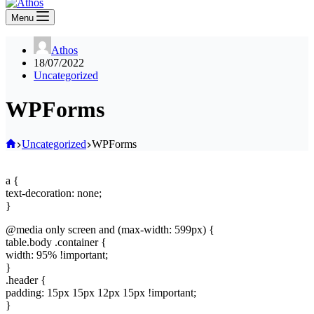
Menu
Athos
18/07/2022
Uncategorized
WPForms
Home
Uncategorized
WPForms
a {
text-decoration: none;
}
@media only screen and (max-width: 599px) {
table.body .container {
width: 95% !important;
}
.header {
padding: 15px 15px 12px 15px !important;
}