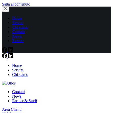
Salta al contenuto
Home
Servizi
Chi siamo
Contatti
News
Partner
Home
Servizi
Chi siamo
Contatti
News
Partner & Studi
Area Clienti