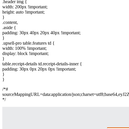
.header img {
width: 200px !important;
height: auto !important;
}
.content,
.aside {
padding: 30px 40px 20px 40px !important;
}
.upsell-pro table.features td {
width: 100% !important;
display: block !important;
}
table.receipt-details td.receipt-details-inner {
padding: 30px 0px 20px 0px !important;
}
}
/*#
sourceMappingURL=data:application/json;charset=
*/