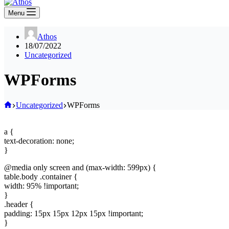
Menu
Athos
18/07/2022
Uncategorized
WPForms
Home
Uncategorized
WPForms
a {
text-decoration: none;
}
@media only screen and (max-width: 599px) {
table.body .container {
width: 95% !important;
}
.header {
padding: 15px 15px 12px 15px !important;
}