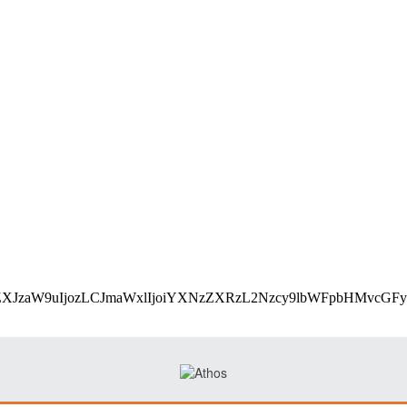
utf8;base64,eyJ2ZXJzaW9uIjozLCJmaWxlIjoiYXNzZXRz