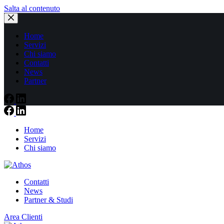
Salta al contenuto
Home
Servizi
Chi siamo
Contatti
News
Partner
Home
Servizi
Chi siamo
Contatti
News
Partner & Studi
Area Clienti