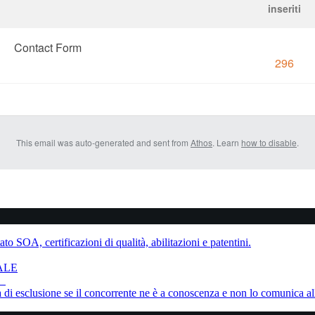
inseriti
Contact Form
296
This email was auto-generated and sent from
Athos
. Learn
how to disable
.
to SOA, certificazioni di qualità, abilitazioni e patentini.
ALE
ne
sa di esclusione se il concorrente ne è a conoscenza e non lo comunica al