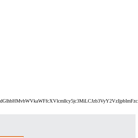
L2Nzcy9lbWFpbHMvcGFydGlhbHMvbWVkaWFfcXVlcmllcy5j