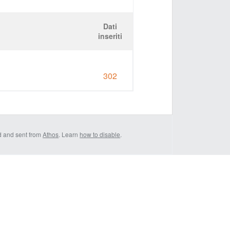
Dati
inseriti
302
d and sent from
Athos
. Learn
how to disable
.