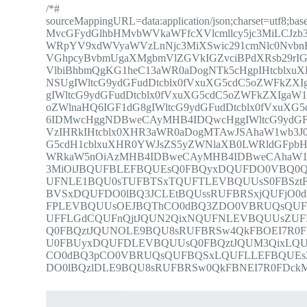
/*#
sourceMappingURL=data:application/json;charset=utf
MvcGFydGlhbHMvbWVkaWFfcXVlcmllcy5jc3MiLCJzb3
WRpYV9xdWVyaWVzLnNjc3MiXSwic291cmNlc0NvbnRl
VGhpcyBvbmUgaXMgbmVlZGVkIGZvciBPdXRsb29rI
VlbiBhbmQgKG1heC13aWR0aDogNTk5cHgpIHtcblxu
NSUgIWltcG9ydGFudDtcblx0fVxuXG5cdC5oZWFkZ
gIWltcG9ydGFudDtcblx0fVxuXG5cdC5oZWFkZXIgaW
oZWlnaHQ6IGF1dG8gIWltcG9ydGFudDtcblx0fVxuX
6IDMwcHggNDBweCAyMHB4IDQwcHggIWltcG9ydGFu
VzIHRkIHtcblx0XHR3aWR0aDogMTAwJSAhaW1wb3J
G5cdH1cblxuXHR0YWJsZS5yZWNlaXB0LWRldGFpb
WRkaW5nOiAzMHB4IDBweCAyMHB4IDBweCAhaW1wb
3MiOiJBQUFBLEFBQUEsQ0FBQyxDQUFDO0VBQ0Q
UFNLE1BQU0sTUFBTSxTQUFTLEVBQUUsS0FBSz
BVSxDQUFDO0lBQ3JCLEtBQUssRUFBRSxjQUFjO
FPLEVBQUUsOEJBQThCO0dBQ3ZDO0VBRUQsQUF
UFFLGdCQUFnQjtJQUN2QixNQUFNLEVBQUUsZUF
Q0FBQztJQUNOLE9BQU8sRUFBRSw4QkFBOEI7R0
U0FBUyxDQUFDLEVBQUUsQ0FBQztJQUM3QixLQ
CO0dBQ3pCO0VBRUQsQUFBQSxLQUFLLEFBQUE
DO0lBQzlDLE9BQU8sRUFBRSw0QkFBNEI7R0FDckMi