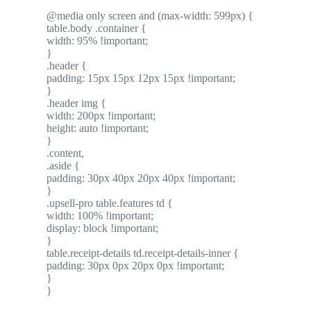
@media only screen and (max-width: 599px) {
table.body .container {
width: 95% !important;
}
.header {
padding: 15px 15px 12px 15px !important;
}
.header img {
width: 200px !important;
height: auto !important;
}
.content,
.aside {
padding: 30px 40px 20px 40px !important;
}
.upsell-pro table.features td {
width: 100% !important;
display: block !important;
}
table.receipt-details td.receipt-details-inner {
padding: 30px 0px 20px 0px !important;
}
}