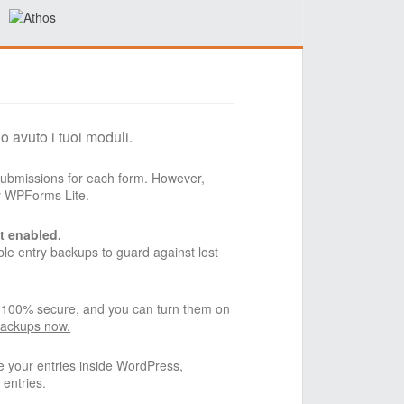
o avuto i tuoi moduli.
 submissions for each form. However,
by WPForms Lite.
t enabled.
e entry backups to guard against lost
, 100% secure, and you can turn them on
backups now.
 your entries inside WordPress,
 entries.