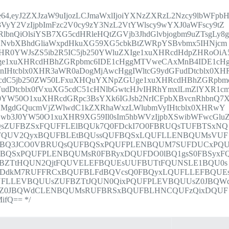
8;base64,eyJ2ZXJzaW9uIjozLCJmaWxlIjoiYXNzZXRzL2Nzcy9lbWFpb
VyY2VzIjpbImFzc2V0cy9zY3NzL2VtYWlscy9wYXJ0aWFscy9tZ
bnQiOlsiYSB7XG5cdHRleHQtZGVjb3JhdGlvbjogbm9uZTsgLy8
GNvbXBhdGliaWxpdHkuXG59XG5cbkBtZWRpYSBvbmx5IHNjcm
XHR0YWJsZS5ib2R5IC5jb250YWluZXIge1xuXHRcdHdpZHRoOiA
XIge1xuXHRcdHBhZGRpbmc6IDE1cHggMTVweCAxMnB4IDE1cH
1nIHtcblx0XHR3aWR0aDogMjAwcHggIWltcG9ydGFudDtcblx0XH
G5cdC5jb250ZW50LFxuXHQuYXNpZGUge1xuXHRcdHBhZGRpbm
dDtcblx0fVxuXG5cdC51cHNlbGwtcHJvIHRhYmxlLmZlYXR1c
0YW50O1xuXHRcdGRpc3BsYXk6IGJsb2NrICFpbXBvcnRhbnQ7
HMgdGQucmVjZWlwdC1kZXRhaWxzLWlubmVyIHtcblx0XHRwY
3J0YW50O1xuXHR9XG59Il0sIm5hbWVzIjpbXSwibWFwcGlu
sZUFBZSxFQUFFLElBQUk7Q0FDckI7O0FBRUQsTUFBTSxNQ
tFQUV2QyxBQUFBLEtBQUssQUFBQSxLQUFLLENBQUMsVUF
0dBQ3JCO0VBRUQsQUFBQSxPQUFPLENBQUM7SUFDUCxPQ
BQSxPQUFPLENBQUMsR0FBRyxDQUFDO0lBQ1gsS0FBSyxF
BZTtHQUN2QjtFQUVELEFBQUEsUUFBUTtFQUNSLE1BQU0s
FDdkM7RUFFRCxBQUFBLFdBQVcsQ0FBQyxLQUFLLEFBQUE
UFLLEVBQUUsZUFBZTtJQUN0QixPQUFPLEVBQUUsZ0JBQW
sZ0JBQWdCLENBQUMsRUFBRSxBQUFBLHNCQUFzQixDQUF
fQ== */