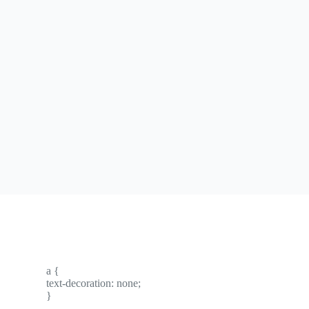
a {
text-decoration: none;
}