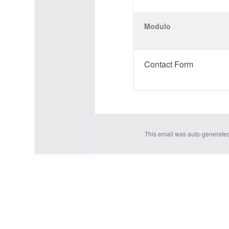
Modulo
Contact Form
This email was auto-generate