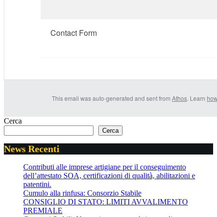
Contact Form
This email was auto-generated and sent from
Athos
. Learn
how
Cerca
Cerca
News Recenti
Contributi alle imprese artigiane per il conseguimento
dell’attestato SOA, certificazioni di qualità, abilitazioni e
patentini.
Cumulo alla rinfusa: Consorzio Stabile
CONSIGLIO DI STATO: LIMITI AVVALIMENTO
PREMIALE