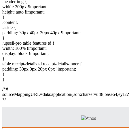
.header img {
width: 200px !important;
height: auto !important;
}
.content,
.aside {
padding: 30px 40px 20px 40px !important;
}
.upsell-pro table.features td {
width: 100% !important;
display: block !important;
}
table.receipt-details td.receipt-details-inner {
padding: 30px 0px 20px 0px !important;
}
}
/*#
sourceMappingURL=data:application/json;charset=
*/