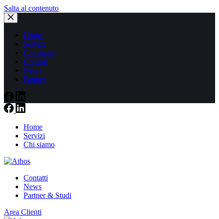
Salta al contenuto
Home
Servizi
Chi siamo
Contatti
News
Partner
Home
Servizi
Chi siamo
Contatti
News
Partner & Studi
Area Clienti