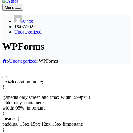
Menu
Athos
18/07/2022
Uncategorized
WPForms
Home
Uncategorized
WPForms
a {
text-decoration: none;
}
@media only screen and (max-width: 599px) {
table.body .container {
width: 95% !important;
}
.header {
padding: 15px 15px 12px 15px !important;
}