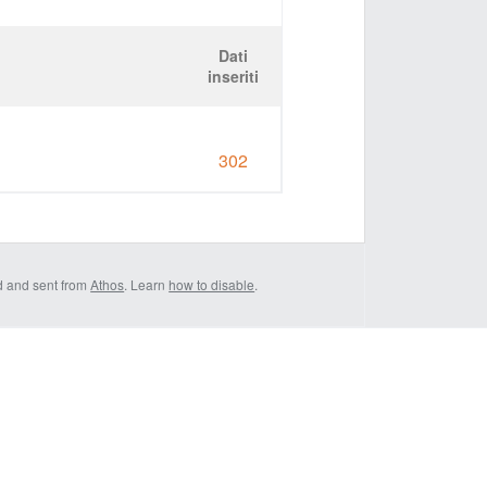
Dati
inseriti
302
d and sent from
Athos
. Learn
how to disable
.