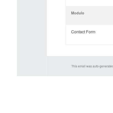
Modulo
Contact Form
This email was auto-generate