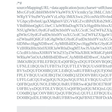
/*#
sourceMappingURL=data:application/json;charset=utf
MvcGFydGlhbHMvbWVkaWFfcXVlcmllcy5jc3MiLCJzb3
WRpYV9xdWVyaWVzLnNjc3MiXSwic291cmNlc0NvbnRl
VGhpcyBvbmUgaXMgbmVlZGVkIGZvciBPdXRsb29rI
VlbiBhbmQgKG1heC13aWR0aDogNTk5cHgpIHtcblxu
NSUgIWltcG9ydGFudDtcblx0fVxuXG5cdC5oZWFkZ
gIWltcG9ydGFudDtcblx0fVxuXG5cdC5oZWFkZXIgaW
oZWlnaHQ6IGF1dG8gIWltcG9ydGFudDtcblx0fVxuX
6IDMwcHggNDBweCAyMHB4IDQwcHggIWltcG9ydGFu
VzIHRkIHtcblx0XHR3aWR0aDogMTAwJSAhaW1wb3J
G5cdH1cblxuXHR0YWJsZS5yZWNlaXB0LWRldGFpb
WRkaW5nOiAzMHB4IDBweCAyMHB4IDBweCAhaW1wb
3MiOiJBQUFBLEFBQUEsQ0FBQyxDQUFDO0VBQ0Q
UFNLE1BQU0sTUFBTSxTQUFTLEVBQUUsS0FBSz
BVSxDQUFDO0lBQ3JCLEtBQUssRUFBRSxjQUFjO
FPLEVBQUUsOEJBQThCO0dBQ3ZDO0VBRUQsQUF
UFFLGdCQUFnQjtJQUN2QixNQUFNLEVBQUUsZUF
Q0FBQztJQUNOLE9BQU8sRUFBRSw4QkFBOEI7R0
U0FBUyxDQUFDLEVBQUUsQ0FBQztJQUM3QixLQ
CO0dBQ3pCO0VBRUQsQUFBQSxLQUFLLEFBQUE
DO0lBQzlDLE9BQU8sRUFBRSw0QkFBNEI7R0FDckMi