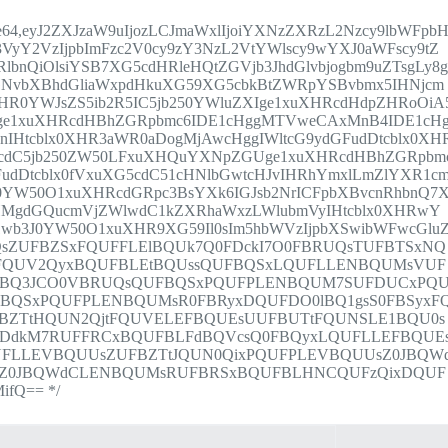
8;base64,eyJ2ZXJzaW9uIjozLCJmaWxlIjoiYXNzZXRzL2Nzcy9lbWFpb
VyY2VzIjpbImFzc2V0cy9zY3NzL2VtYWlscy9wYXJ0aWFscy9tZ
bnQiOlsiYSB7XG5cdHRleHQtZGVjb3JhdGlvbjogbm9uZTsgLy8
GNvbXBhdGliaWxpdHkuXG59XG5cbkBtZWRpYSBvbmx5IHNjcm
XHR0YWJsZS5ib2R5IC5jb250YWluZXIge1xuXHRcdHdpZHRoOiA
XIge1xuXHRcdHBhZGRpbmc6IDE1cHggMTVweCAxMnB4IDE1cH
1nIHtcblx0XHR3aWR0aDogMjAwcHggIWltcG9ydGFudDtcblx0XH
G5cdC5jb250ZW50LFxuXHQuYXNpZGUge1xuXHRcdHBhZGRpbm
dDtcblx0fVxuXG5cdC51cHNlbGwtcHJvIHRhYmxlLmZlYXR1c
0YW50O1xuXHRcdGRpc3BsYXk6IGJsb2NrICFpbXBvcnRhbnQ7
HMgdGQucmVjZWlwdC1kZXRhaWxzLWlubmVyIHtcblx0XHRwY
3J0YW50O1xuXHR9XG59Il0sIm5hbWVzIjpbXSwibWFwcGlu
sZUFBZSxFQUFFLElBQUk7Q0FDckI7O0FBRUQsTUFBTSxNQ
tFQUV2QyxBQUFBLEtBQUssQUFBQSxLQUFLLENBQUMsVUF
0dBQ3JCO0VBRUQsQUFBQSxPQUFPLENBQUM7SUFDUCxPQ
BQSxPQUFPLENBQUMsR0FBRyxDQUFDO0lBQ1gsS0FBSyxF
BZTtHQUN2QjtFQUVELEFBQUEsUUFBUTtFQUNSLE1BQU0s
FDdkM7RUFFRCxBQUFBLFdBQVcsQ0FBQyxLQUFLLEFBQUE
UFLLEVBQUUsZUFBZTtJQUN0QixPQUFPLEVBQUUsZ0JBQW
sZ0JBQWdCLENBQUMsRUFBRSxBQUFBLHNCQUFzQixDQUF
fQ== */