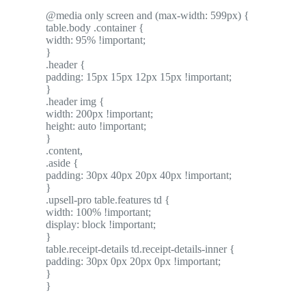
@media only screen and (max-width: 599px) {
table.body .container {
width: 95% !important;
}
.header {
padding: 15px 15px 12px 15px !important;
}
.header img {
width: 200px !important;
height: auto !important;
}
.content,
.aside {
padding: 30px 40px 20px 40px !important;
}
.upsell-pro table.features td {
width: 100% !important;
display: block !important;
}
table.receipt-details td.receipt-details-inner {
padding: 30px 0px 20px 0px !important;
}
}