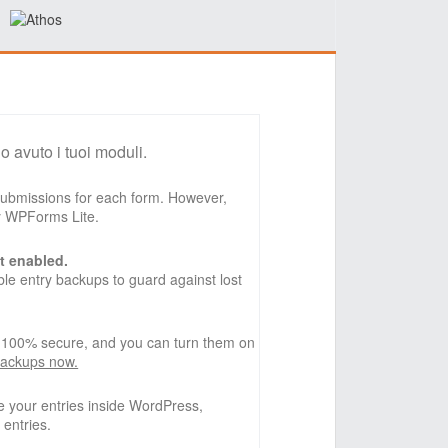
o avuto i tuoi moduli.
 submissions for each form. However,
by WPForms Lite.
t enabled.
e entry backups to guard against lost
, 100% secure, and you can turn them on
backups now.
 your entries inside WordPress,
 entries.