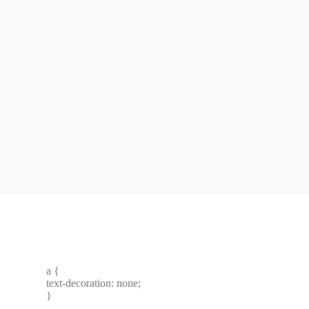
a {
text-decoration: none;
}