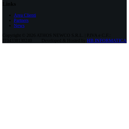
Links
Area Clienti
Partners
News
Copyright © 2026 ATHOS NEWCO S.R.L. | P.IVA e C.F.:
IT04338130240
Developed & Hosted by
HB INFORMATICA