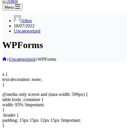
Menu
Athos
18/07/2022
Uncategorized
WPForms
Home
Uncategorized
WPForms
a {
text-decoration: none;
}
@media only screen and (max-width: 599px) {
table.body .container {
width: 95% !important;
}
.header {
padding: 15px 15px 12px 15px !important;
}