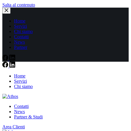
Salta al contenuto
Home
Servizi
Chi siamo
Contatti
News
Partner
Home
Servizi
Chi siamo
Contatti
News
Partner & Studi
Area Clienti