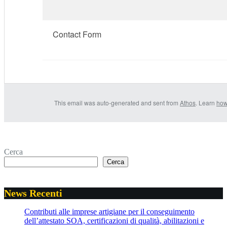
Contact Form
This email was auto-generated and sent from
Athos
. Learn
how
Cerca
Cerca
News Recenti
Contributi alle imprese artigiane per il conseguimento
dell’attestato SOA, certificazioni di qualità, abilitazioni e