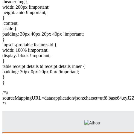
.header img {
width: 200px !important;
height: auto !important;
}
.content,
.aside {
padding: 30px 40px 20px 40px !important;
}
.upsell-pro table.features td {
width: 100% !important;
display: block !important;
}
table.receipt-details td.receipt-details-inner {
padding: 30px 0px 20px 0px !important;
}
}
/*#
sourceMappingURL=data:application/json;charset=
*/