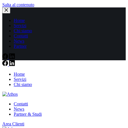
Salta al contenuto
Home
Servizi
Chi siamo
Contatti
News
Partner
Home
Servizi
Chi siamo
Contatti
News
Partner & Studi
Area Clienti