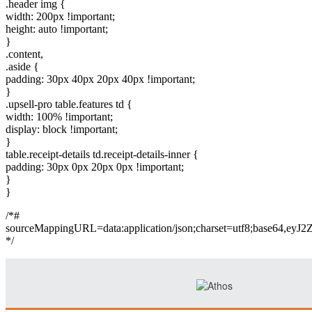
.header img {
width: 200px !important;
height: auto !important;
}
.content,
.aside {
padding: 30px 40px 20px 40px !important;
}
.upsell-pro table.features td {
width: 100% !important;
display: block !important;
}
table.receipt-details td.receipt-details-inner {
padding: 30px 0px 20px 0px !important;
}
}
/*#
sourceMappingURL=data:application/json;charset=
*/