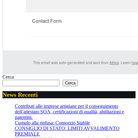
Contact Form
This email was auto-generated and sent from
Athos
. Learn
how
Cerca
Cerca
News Recenti
Contributi alle imprese artigiane per il conseguimento
dell’attestato SOA, certificazioni di qualità, abilitazioni e
patentini.
Cumulo alla rinfusa: Consorzio Stabile
CONSIGLIO DI STATO: LIMITI AVVALIMENTO
PREMIALE