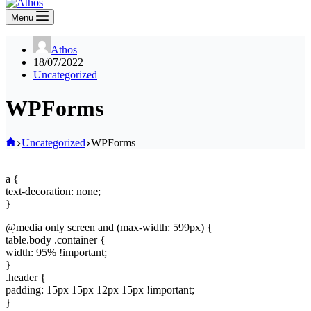
Menu
Athos
18/07/2022
Uncategorized
WPForms
Home
Uncategorized
WPForms
a {
text-decoration: none;
}
@media only screen and (max-width: 599px) {
table.body .container {
width: 95% !important;
}
.header {
padding: 15px 15px 12px 15px !important;
}