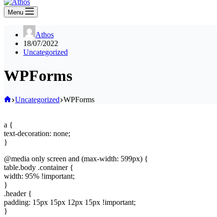
Menu
Athos
18/07/2022
Uncategorized
WPForms
Home
Uncategorized
WPForms
a {
text-decoration: none;
}
@media only screen and (max-width: 599px) {
table.body .container {
width: 95% !important;
}
.header {
padding: 15px 15px 12px 15px !important;
}