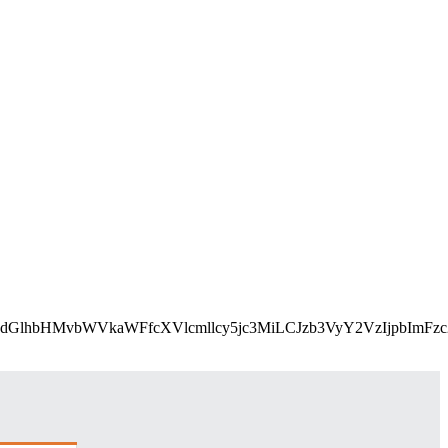
L2Nzcy9lbWFpbHMvcGFydGlhbHMvbWVkaWFfcXVlcmllcy5j