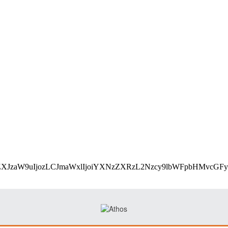
utf8;base64,eyJ2ZXJzaW9uIjozLCJmaWxlIjoiYXNzZXRz