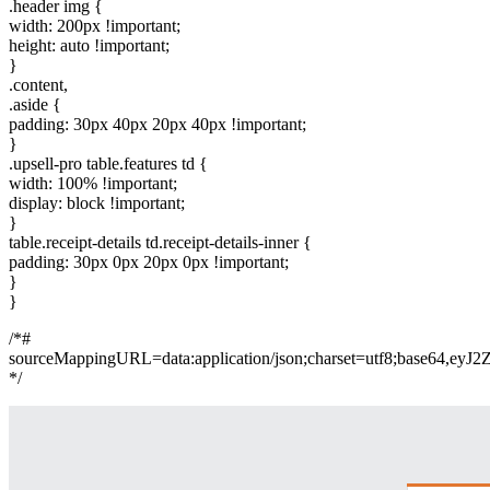
.header img {
width: 200px !important;
height: auto !important;
}
.content,
.aside {
padding: 30px 40px 20px 40px !important;
}
.upsell-pro table.features td {
width: 100% !important;
display: block !important;
}
table.receipt-details td.receipt-details-inner {
padding: 30px 0px 20px 0px !important;
}
}
/*#
sourceMappingURL=data:application/json;charset=
*/