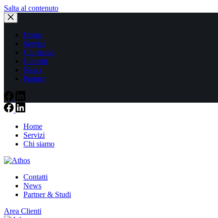
Salta al contenuto
Home
Servizi
Chi siamo
Contatti
News
Partner
Home
Servizi
Chi siamo
Contatti
News
Partner & Studi
Area Clienti