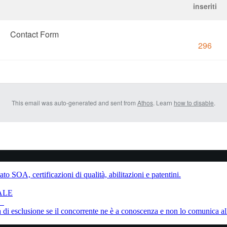
inseriti
Contact Form
296
This email was auto-generated and sent from
Athos
. Learn
how to disable
.
to SOA, certificazioni di qualità, abilitazioni e patentini.
ALE
ne
sa di esclusione se il concorrente ne è a conoscenza e non lo comunica al