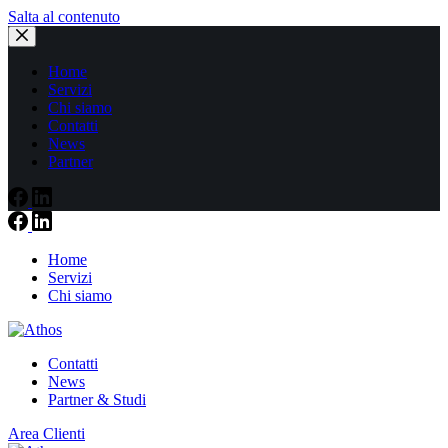
Salta al contenuto
Home
Servizi
Chi siamo
Contatti
News
Partner
Home
Servizi
Chi siamo
Contatti
News
Partner & Studi
Area Clienti