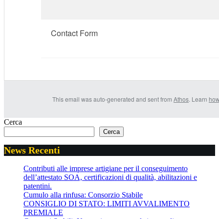
Contact Form
This email was auto-generated and sent from
Athos
. Learn
how
Cerca
Cerca
News Recenti
Contributi alle imprese artigiane per il conseguimento
dell’attestato SOA, certificazioni di qualità, abilitazioni e
patentini.
Cumulo alla rinfusa: Consorzio Stabile
CONSIGLIO DI STATO: LIMITI AVVALIMENTO
PREMIALE