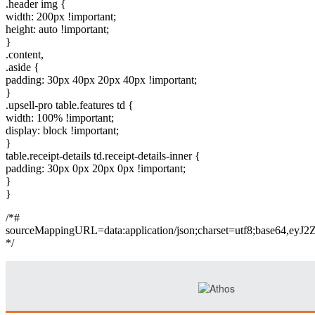
.header img {
width: 200px !important;
height: auto !important;
}
.content,
.aside {
padding: 30px 40px 20px 40px !important;
}
.upsell-pro table.features td {
width: 100% !important;
display: block !important;
}
table.receipt-details td.receipt-details-inner {
padding: 30px 0px 20px 0px !important;
}
}
/*#
sourceMappingURL=data:application/json;charset=
*/