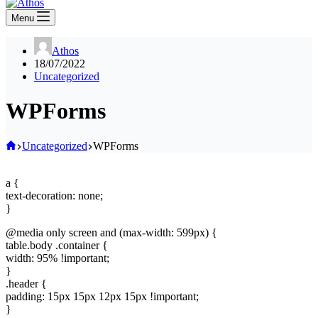
Menu
Athos
18/07/2022
Uncategorized
WPForms
Home
Uncategorized
WPForms
a {
text-decoration: none;
}
@media only screen and (max-width: 599px) {
table.body .container {
width: 95% !important;
}
.header {
padding: 15px 15px 12px 15px !important;
}