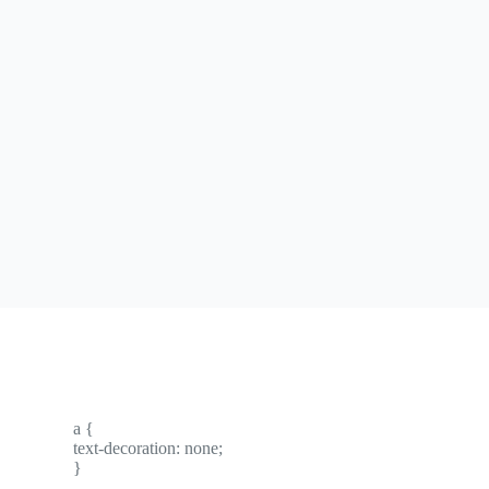
a {
text-decoration: none;
}