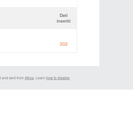
Dati
inseriti
302
d and sent from
Athos
. Learn
how to disable
.