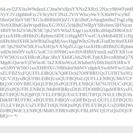
8;base64,eyJ2ZXJzaW9uIjozLCJmaWxlIjoiYXNzZXRzL2Nzcy9lbWFpb
VyY2VzIjpbImFzc2V0cy9zY3NzL2VtYWlscy9wYXJ0aWFscy9tZ
bnQiOlsiYSB7XG5cdHRleHQtZGVjb3JhdGlvbjogbm9uZTsgLy8
GNvbXBhdGliaWxpdHkuXG59XG5cbkBtZWRpYSBvbmx5IHNjcm
XHR0YWJsZS5ib2R5IC5jb250YWluZXIge1xuXHRcdHdpZHRoOiA
XIge1xuXHRcdHBhZGRpbmc6IDE1cHggMTVweCAxMnB4IDE1cH
1nIHtcblx0XHR3aWR0aDogMjAwcHggIWltcG9ydGFudDtcblx0XH
G5cdC5jb250ZW50LFxuXHQuYXNpZGUge1xuXHRcdHBhZGRpbm
dDtcblx0fVxuXG5cdC51cHNlbGwtcHJvIHRhYmxlLmZlYXR1c
0YW50O1xuXHRcdGRpc3BsYXk6IGJsb2NrICFpbXBvcnRhbnQ7
HMgdGQucmVjZWlwdC1kZXRhaWxzLWlubmVyIHtcblx0XHRwY
3J0YW50O1xuXHR9XG59Il0sIm5hbWVzIjpbXSwibWFwcGlu
sZUFBZSxFQUFFLElBQUk7Q0FDckI7O0FBRUQsTUFBTSxNQ
tFQUV2QyxBQUFBLEtBQUssQUFBQSxLQUFLLENBQUMsVUF
0dBQ3JCO0VBRUQsQUFBQSxPQUFPLENBQUM7SUFDUCxPQ
BQSxPQUFPLENBQUMsR0FBRyxDQUFDO0lBQ1gsS0FBSyxF
BZTtHQUN2QjtFQUVELEFBQUEsUUFBUTtFQUNSLE1BQU0s
FDdkM7RUFFRCxBQUFBLFdBQVcsQ0FBQyxLQUFLLEFBQUE
UFLLEVBQUUsZUFBZTtJQUN0QixPQUFPLEVBQUUsZ0JBQW
sZ0JBQWdCLENBQUMsRUFBRSxBQUFBLHNCQUFzQixDQUF
fQ== */