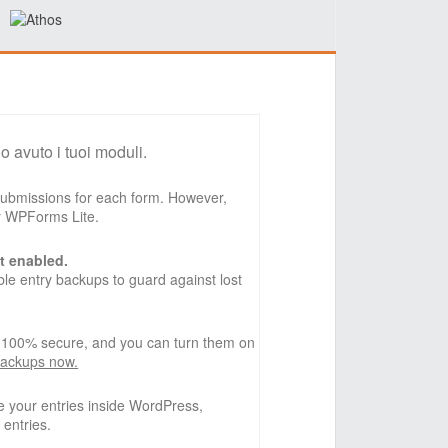
o avuto i tuoi moduli.
 submissions for each form. However,
by WPForms Lite.
t enabled.
e entry backups to guard against lost
, 100% secure, and you can turn them on
backups now.
 your entries inside WordPress,
 entries.