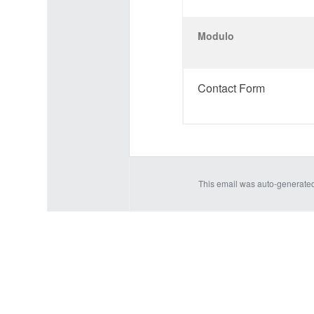
Modulo
Contact Form
This email was auto-generate