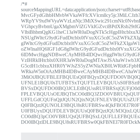
/*#
sourceMappingURL=data:application/json;charset=utf
MvcGFydGlhbHMvbWVkaWFfcXVlcmllcy5jc3MiLCJzb3
WRpYV9xdWVyaWVzLnNjc3MiXSwic291cmNlc0NvbnRl
VGhpcyBvbmUgaXMgbmVlZGVkIGZvciBPdXRsb29rI
VlbiBhbmQgKG1heC13aWR0aDogNTk5cHgpIHtcblxu
NSUgIWltcG9ydGFudDtcblx0fVxuXG5cdC5oZWFkZ
gIWltcG9ydGFudDtcblx0fVxuXG5cdC5oZWFkZXIgaW
oZWlnaHQ6IGF1dG8gIWltcG9ydGFudDtcblx0fVxuX
6IDMwcHggNDBweCAyMHB4IDQwcHggIWltcG9ydGFu
VzIHRkIHtcblx0XHR3aWR0aDogMTAwJSAhaW1wb3J
G5cdH1cblxuXHR0YWJsZS5yZWNlaXB0LWRldGFpb
WRkaW5nOiAzMHB4IDBweCAyMHB4IDBweCAhaW1wb
3MiOiJBQUFBLEFBQUEsQ0FBQyxDQUFDO0VBQ0Q
UFNLE1BQU0sTUFBTSxTQUFTLEVBQUUsS0FBSz
BVSxDQUFDO0lBQ3JCLEtBQUssRUFBRSxjQUFjO
FPLEVBQUUsOEJBQThCO0dBQ3ZDO0VBRUQsQUF
UFFLGdCQUFnQjtJQUN2QixNQUFNLEVBQUUsZUF
Q0FBQztJQUNOLE9BQU8sRUFBRSw4QkFBOEI7R0
U0FBUyxDQUFDLEVBQUUsQ0FBQztJQUM3QixLQ
CO0dBQ3pCO0VBRUQsQUFBQSxLQUFLLEFBQUE
DO0lBQzlDLE9BQU8sRUFBRSw0QkFBNEI7R0FDckMi