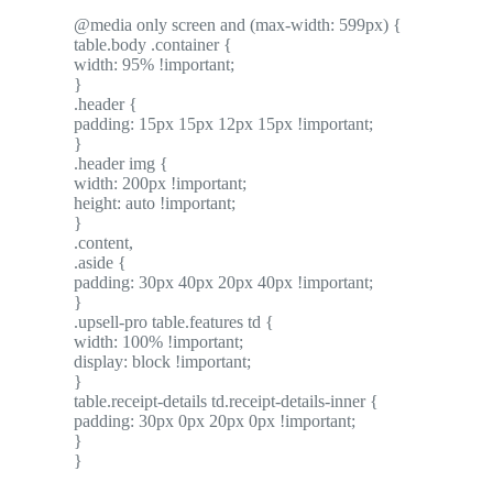
@media only screen and (max-width: 599px) {
table.body .container {
width: 95% !important;
}
.header {
padding: 15px 15px 12px 15px !important;
}
.header img {
width: 200px !important;
height: auto !important;
}
.content,
.aside {
padding: 30px 40px 20px 40px !important;
}
.upsell-pro table.features td {
width: 100% !important;
display: block !important;
}
table.receipt-details td.receipt-details-inner {
padding: 30px 0px 20px 0px !important;
}
}