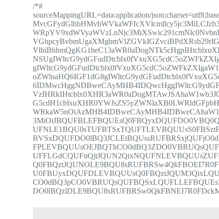
/*#
sourceMappingURL=data:application/json;charset=utf
MvcGFydGlhbHMvbWVkaWFfcXVlcmllcy5jc3MiLCJzb3
WRpYV9xdWVyaWVzLnNjc3MiXSwic291cmNlc0NvbnRl
VGhpcyBvbmUgaXMgbmVlZGVkIGZvciBPdXRsb29rI
VlbiBhbmQgKG1heC13aWR0aDogNTk5cHgpIHtcblxu
NSUgIWltcG9ydGFudDtcblx0fVxuXG5cdC5oZWFkZ
gIWltcG9ydGFudDtcblx0fVxuXG5cdC5oZWFkZXIgaW
oZWlnaHQ6IGF1dG8gIWltcG9ydGFudDtcblx0fVxuX
6IDMwcHggNDBweCAyMHB4IDQwcHggIWltcG9ydGFu
VzIHRkIHtcblx0XHR3aWR0aDogMTAwJSAhaW1wb3J
G5cdH1cblxuXHR0YWJsZS5yZWNlaXB0LWRldGFpb
WRkaW5nOiAzMHB4IDBweCAyMHB4IDBweCAhaW1wb
3MiOiJBQUFBLEFBQUEsQ0FBQyxDQUFDO0VBQ0Q
UFNLE1BQU0sTUFBTSxTQUFTLEVBQUUsS0FBSz
BVSxDQUFDO0lBQ3JCLEtBQUssRUFBRSxjQUFjO
FPLEVBQUUsOEJBQThCO0dBQ3ZDO0VBRUQsQUF
UFFLGdCQUFnQjtJQUN2QixNQUFNLEVBQUUsZUF
Q0FBQztJQUNOLE9BQU8sRUFBRSw4QkFBOEI7R0
U0FBUyxDQUFDLEVBQUUsQ0FBQztJQUM3QixLQ
CO0dBQ3pCO0VBRUQsQUFBQSxLQUFLLEFBQUE
DO0lBQzlDLE9BQU8sRUFBRSw0QkFBNEI7R0FDckMi