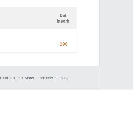
Dati
inseriti
296
d and sent from
Athos
. Learn
how to disable
.