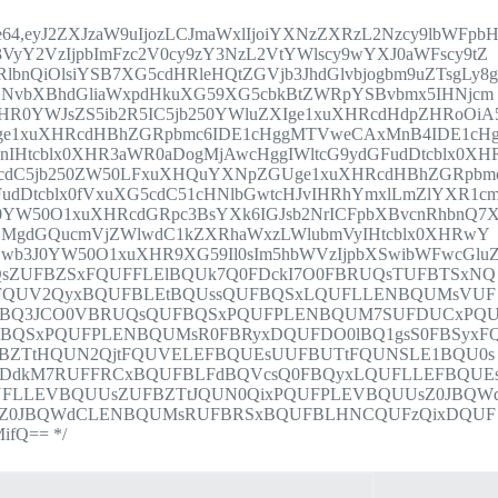
8;base64,eyJ2ZXJzaW9uIjozLCJmaWxlIjoiYXNzZXRzL2Nzcy9lbWFpb
VyY2VzIjpbImFzc2V0cy9zY3NzL2VtYWlscy9wYXJ0aWFscy9tZ
bnQiOlsiYSB7XG5cdHRleHQtZGVjb3JhdGlvbjogbm9uZTsgLy8
GNvbXBhdGliaWxpdHkuXG59XG5cbkBtZWRpYSBvbmx5IHNjcm
XHR0YWJsZS5ib2R5IC5jb250YWluZXIge1xuXHRcdHdpZHRoOiA
XIge1xuXHRcdHBhZGRpbmc6IDE1cHggMTVweCAxMnB4IDE1cH
1nIHtcblx0XHR3aWR0aDogMjAwcHggIWltcG9ydGFudDtcblx0XH
G5cdC5jb250ZW50LFxuXHQuYXNpZGUge1xuXHRcdHBhZGRpbm
dDtcblx0fVxuXG5cdC51cHNlbGwtcHJvIHRhYmxlLmZlYXR1c
0YW50O1xuXHRcdGRpc3BsYXk6IGJsb2NrICFpbXBvcnRhbnQ7
HMgdGQucmVjZWlwdC1kZXRhaWxzLWlubmVyIHtcblx0XHRwY
3J0YW50O1xuXHR9XG59Il0sIm5hbWVzIjpbXSwibWFwcGlu
sZUFBZSxFQUFFLElBQUk7Q0FDckI7O0FBRUQsTUFBTSxNQ
tFQUV2QyxBQUFBLEtBQUssQUFBQSxLQUFLLENBQUMsVUF
0dBQ3JCO0VBRUQsQUFBQSxPQUFPLENBQUM7SUFDUCxPQ
BQSxPQUFPLENBQUMsR0FBRyxDQUFDO0lBQ1gsS0FBSyxF
BZTtHQUN2QjtFQUVELEFBQUEsUUFBUTtFQUNSLE1BQU0s
FDdkM7RUFFRCxBQUFBLFdBQVcsQ0FBQyxLQUFLLEFBQUE
UFLLEVBQUUsZUFBZTtJQUN0QixPQUFPLEVBQUUsZ0JBQW
sZ0JBQWdCLENBQUMsRUFBRSxBQUFBLHNCQUFzQixDQUF
fQ== */