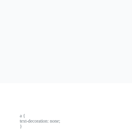
a {
text-decoration: none;
}