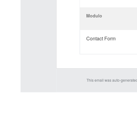
Modulo
Contact Form
This email was auto-generate