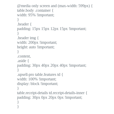
@media only screen and (max-width: 599px) {
table.body .container {
width: 95% !important;
}
.header {
padding: 15px 15px 12px 15px !important;
}
.header img {
width: 200px !important;
height: auto !important;
}
.content,
.aside {
padding: 30px 40px 20px 40px !important;
}
.upsell-pro table.features td {
width: 100% !important;
display: block !important;
}
table.receipt-details td.receipt-details-inner {
padding: 30px 0px 20px 0px !important;
}
}