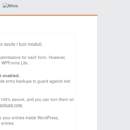
o avuto i tuoi moduli.
 submissions for each form. However,
by WPForms Lite.
t enabled.
e entry backups to guard against lost
, 100% secure, and you can turn them on
backups now.
 your entries inside WordPress,
 entries.