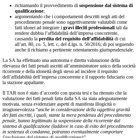
richiamando il provvedimento di
sospensione dal sistema di
qualificazione
;
argomentando che i comportamenti descritti negli atti del
procedimento penale sono oggettivamente valutabili come
fatti idonei ad integrare i
gravi illeciti professionali
tali da
rendere dubbia l’affidabilità dell’impresa concorrente,
causando la
perdita del requisito dell’affidabilità
di cui
all’art. 80, co. 5, lett. c, del d.lgs. n. 50/2016; di poi seguendo
anche il richiamo a pertinente orientamento giurisprudenziale.
La SA ha effettuato una autonoma e diretta valutazione della
rilevanza dei fatti penali ascritti all’amministratore unico della società
ricorrente e della idoneità degli stessi ad incidere il requisito
dell’affidabilità dell’impresa concorrente e il rapporto fiduciario con
la stazione appaltante.
Il TAR non è stato d’accordo con questa tesi e ha ritenuto che la
valutazione dei fatti penali fatta dalla SA sia stata adeguatamente
motivata, senza evidenziare aspetti di manifesta illogicità o
irragionevolezza “
anche in considerazione della oggettiva gravità
dei fatti ascritti, i quali, stante la mera pendenza del procedimento
penale, hanno legittimato la sospensione della ricorrente dal
sistema di qualificazione (laddove in caso di esito del procedimento
in sentenza di condanna, potranno eventualmente comportare
l’esclusione dal sistema di qualificazione)”
.