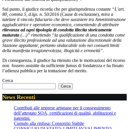
Sul punto, il giudice ricorda che per giurisprudenza costante
“L’art.
80, comma 5, d.lgs. n. 50/2016
(Cause di esclusione),
mira a
tutelare il vincolo fiduciario che deve sussistere tra Amministrazione
aggiudicatrice e operatore economico, consentendo di attribuire
rilevanza ad ogni tipologia di condotta illecita storicamente
maturata
(…)” rimettendo “la qualificazione di una condotta come
grave illecito professionale ad una valutazione discrezionale della
Stazione appaltante, pertanto sindacabile solo nei consueti limiti
della manifesta irragionevolezza, illogicità e erroneità”.
Di conseguenza, il giudice ha ritenuto che le motivazioni del ricorso
non fossero assistite da sufficiente
fumus
di fondatezza e ha fissato
l’udienza pubblica per la trattazione del merito.
Cerca
Cerca
News Recenti
Contributi alle imprese artigiane per il conseguimento
dell’attestato SOA, certificazioni di qualità, abilitazioni e
patentini.
Cumulo alla rinfusa: Consorzio Stabile
CONSIGLIO DI STATO: LIMITI AVVALIMENTO