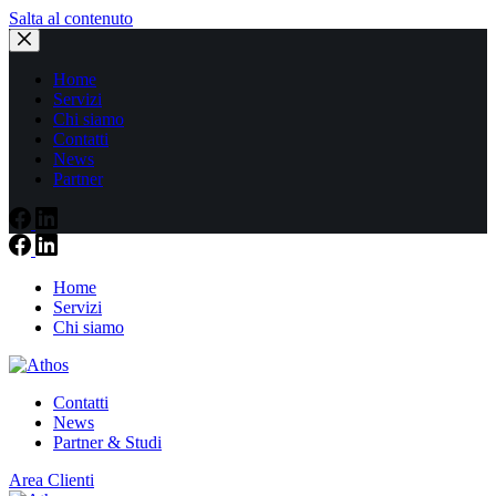
Salta al contenuto
Home
Servizi
Chi siamo
Contatti
News
Partner
Home
Servizi
Chi siamo
Contatti
News
Partner & Studi
Area Clienti