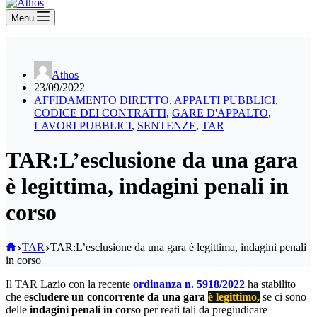
Menu
Athos
23/09/2022
AFFIDAMENTO DIRETTO
,
APPALTI PUBBLICI
,
CODICE DEI CONTRATTI
,
GARE D'APPALTO
,
LAVORI PUBBLICI
,
SENTENZE
,
TAR
TAR:L’esclusione da una gara
è legittima, indagini penali in
corso
Home
TAR
TAR:L’esclusione da una gara è legittima, indagini penali
in corso
Il TAR Lazio con la recente
ordinanza n. 5918/2022
ha stabilito
che e
scludere un concorrente da una gara
è legittimo,
se ci sono
delle
indagini penali in corso
per reati tali da pregiudicare