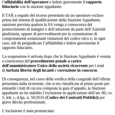
l’
affidabilità dell’operatore
e ledere gravemente il
rapporto
fiduciario
con la stazione appaltante.
Il TAR a seguito del ricorso presentato da un operatore escluso
prima dal sistema di qualificazione della Stazione Appaltante,
sanzione prevista qualora la SA venga a conoscenza del
promovimento di indagini o dell’adozione da parte dell’Autorità
giudiziaria, oppure di provvedimenti per la commissione di
comportamenti sostanzianti violazioni del codice etico e, in ogni
caso, tali da pregiudicare l’affidabilità e ledere gravemente il
rapporto fiduciario.
La sospensione è arrivata dopo che la Stazione Appaltante è venuta
a conoscenza del
procedimento penale a carico
dell’amministratore Unico della società ricorrente
per i reati
di
turbata libertà degli incanti
e
corruzione in concorso
.
Di conseguenza, nel corso della verifica della congruità dell’offerta
presentata dalla ricorrente, che si era classificata al primo posto per
entrambi i lotti di cui era composta la gara d’appalto, la Stazione
appaltante ne ha stabilito l’esclusione in applicazione dell’art. 80, co.
5, lett. c, d.lgs. n. 50/2016 (
Codice dei Contratti Pubblici)
per
grave illecito professionale.
L’esclusione è stata pronunciata: