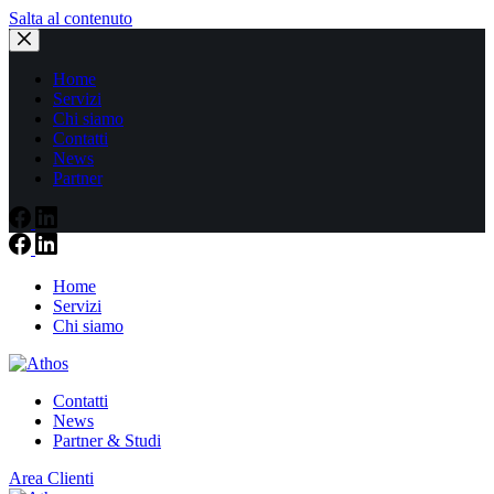
Salta al contenuto
Home
Servizi
Chi siamo
Contatti
News
Partner
Home
Servizi
Chi siamo
Contatti
News
Partner & Studi
Area Clienti