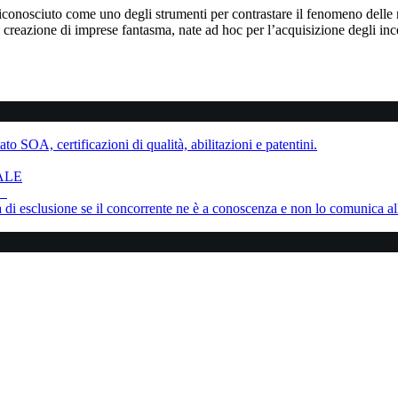
conosciuto come uno degli strumenti per contrastare il fenomeno delle num
a creazione di imprese fantasma, nate ad hoc per l’acquisizione degli incen
to SOA, certificazioni di qualità, abilitazioni e patentini.
ALE
ne
sa di esclusione se il concorrente ne è a conoscenza e non lo comunica al