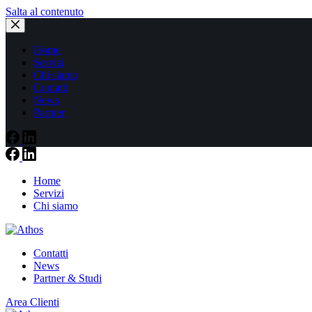
Salta al contenuto
Home
Servizi
Chi siamo
Contatti
News
Partner
Home
Servizi
Chi siamo
Contatti
News
Partner & Studi
Area Clienti