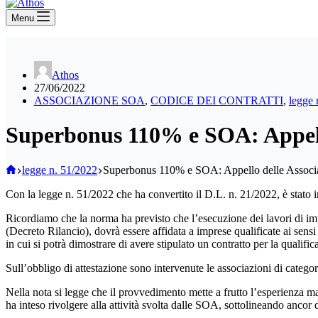
Menu
Athos
27/06/2022
ASSOCIAZIONE SOA
,
CODICE DEI CONTRATTI
,
legge 
Superbonus 110% e SOA: Appello
Home
legge n. 51/2022
Superbonus 110% e SOA: Appello delle Associaz
Con la legge n. 51/2022 che ha convertito il D.L. n. 21/2022, è stato 
Ricordiamo che la norma ha previsto che l’esecuzione dei lavori di imp
(Decreto Rilancio), dovrà essere affidata a imprese qualificate ai sens
in cui si potrà dimostrare di avere stipulato un contratto per la qualific
Sull’obbligo di attestazione sono intervenute le associazioni di cat
Nella nota si legge che il provvedimento mette a frutto l’esperienza ma
ha inteso rivolgere alla attività svolta dalle SOA, sottolineando ancor 