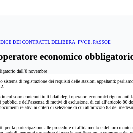
DICE DEI CONTRATTI
,
DELIBERA
,
FVOE
,
PASSOE
l’operatore economico obbligator
ligatorio dall’8 novembre
istema di registrazione dei requisiti delle stazioni appaltanti: parliam
22
.
cui sono contenuti tutti i dati degli operatori economici riguardanti la lo
 pubblici e dell’assenza di motivi di esclusione, di cui all’articolo 80 del
documenti relativi ai criteri di selezione di cui all’articolo 83 del medes
uisiti per la partecipazione alle procedure di affidamento e del loro mant
re, quindi, per ogni procedura di gara le certificazioni a comprova dei re