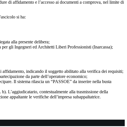
rocedure di affidamento e l’accesso ai documenti a comprova, nel limite di
Fascicolo si ha:
egata alla presente delibera;
a per gli Ingegneri ed Architetti Liberi Professionisti (Inarcassa);
ffidamento, indicando il soggetto abilitato alla verifica dei requisiti;
 partecipazione da parte dell’operatore economico;
cipare. Il sistema rilascia un “PASSOE” da inserire nella busta
. b). L’aggiudicatario, contestualmente alla trasmissione della
zione appaltante le verifiche dell’impresa subappaltatrice.