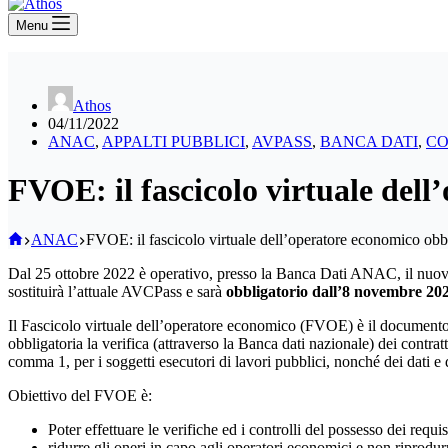
Menu
Athos
04/11/2022
ANAC
,
APPALTI PUBBLICI
,
AVPASS
,
BANCA DATI
,
CO
FVOE: il fascicolo virtuale del
Home
ANAC
FVOE: il fascicolo virtuale dell’operatore economico obb
Dal 25 ottobre 2022 è operativo, presso la Banca Dati ANAC, il nuovo s
sostituirà l’attuale AVCPass e sarà
obbligatorio
dall’8 novembre 20
Il Fascicolo virtuale dell’operatore economico (FVOE) è il documento in 
obbligatoria la verifica (attraverso la Banca dati nazionale) dei contratti
comma 1, per i soggetti esecutori di lavori pubblici, nonché dei dati e 
Obiettivo del FVOE è:
Poter effettuare le verifiche ed i controlli del possesso dei req
ridurre gli oneri in capo agli operatori economici e non riprodur