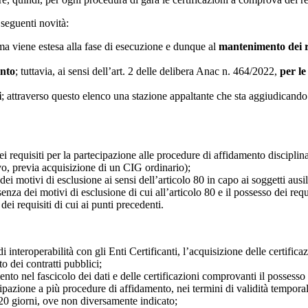
 seguenti novità:
e ma viene estesa alla fase di esecuzione e dunque al
mantenimento dei re
ento
; tuttavia, ai sensi dell’art. 2 delle delibera Anac n. 464/2022,
per le
i
; attraverso questo elenco una stazione appaltante che sta aggiudican
ei requisiti per la partecipazione alle procedure di affidamento disciplin
ivo, previa acquisizione di un CIG ordinario);
dei motivi di esclusione ai sensi dell’articolo 80 in capo ai soggetti ausil
enza dei motivi di esclusione di cui all’articolo 80 e il possesso dei requi
ei requisiti di cui ai punti precedenti.
di interoperabilità con gli Enti Certificanti, l’acquisizione delle certific
 dei contratti pubblici;
nto nel fascicolo dei dati e delle certificazioni comprovanti il possesso d
azione a più procedure di affidamento, nei termini di validità temporale d
120 giorni, ove non diversamente indicato;