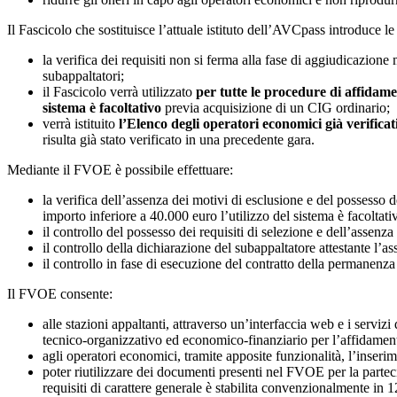
Il Fascicolo che sostituisce l’attuale istituto dell’AVCpass introduce le
la verifica dei requisiti non si ferma alla fase di aggiudicazion
subappaltatori;
il Fascicolo verrà utilizzato
per tutte le procedure di affidam
sistema è facoltativo
previa acquisizione di un CIG ordinario;
verrà istituito
l’Elenco degli operatori economici già verificat
risulta già stato verificato in una precedente gara.
Mediante il FVOE è possibile effettuare:
la verifica dell’assenza dei motivi di esclusione e del possesso d
importo inferiore a 40.000 euro l’utilizzo del sistema è facoltat
il controllo del possesso dei requisiti di selezione e dell’assenza 
il controllo della dichiarazione del subappaltatore attestante l’ass
il controllo in fase di esecuzione del contratto della permanenza d
Il FVOE consente:
alle stazioni appaltanti, attraverso un’interfaccia web e i servizi 
tecnico-organizzativo ed economico-finanziario per l’affidamento
agli operatori economici, tramite apposite funzionalità, l’inserime
poter riutilizzare dei documenti presenti nel FVOE per la partecip
requisiti di carattere generale è stabilita convenzionalmente in 