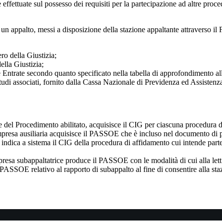
iche effettuate sul possesso dei requisiti per la partecipazione ad altre p
 un appalto, messi a disposizione della stazione appaltante attraverso il 
ero della Giustizia;
ella Giustizia;
e Entrate secondo quanto specificato nella tabella di approfondimento all
e studi associati, fornito dalla Cassa Nazionale di Previdenza ed Assistenz
 del Procedimento abilitato, acquisisce il CIG per ciascuna procedura di a
’impresa ausiliaria acquisisce il PASSOE che è incluso nel documento di
indica a sistema il CIG della procedura di affidamento cui intende parte
presa subappaltatrice produce il PASSOE con le modalità di cui alla lett
 PASSOE relativo al rapporto di subappalto al fine di consentire alla sta