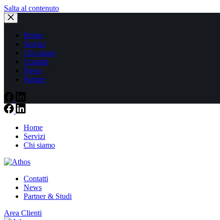
Salta al contenuto
Home
Servizi
Chi siamo
Contatti
News
Partner
Home
Servizi
Chi siamo
Contatti
News
Partner & Studi
Area Clienti