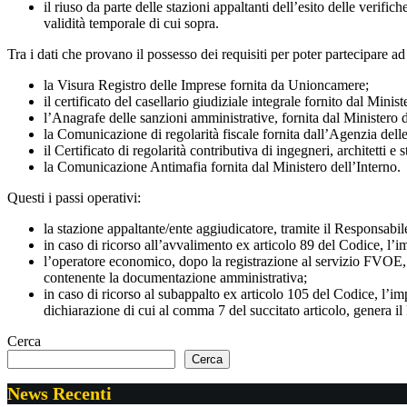
il riuso da parte delle stazioni appaltanti dell’esito delle verif
validità temporale di cui sopra.
Tra i dati che provano il possesso dei requisiti per poter partecipare ad
la Visura Registro delle Imprese fornita da Unioncamere;
il certificato del casellario giudiziale integrale fornito dal Minist
l’Anagrafe delle sanzioni amministrative, fornita dal Ministero d
la Comunicazione di regolarità fiscale fornita dall’Agenzia dell
il Certificato di regolarità contributiva di ingegneri, architetti 
la Comunicazione Antimafia fornita dal Ministero dell’Interno.
Questi i passi operativi:
la stazione appaltante/ente aggiudicatore, tramite il Responsabile
in caso di ricorso all’avvalimento ex articolo 89 del Codice, l
l’operatore economico, dopo la registrazione al servizio FVOE, 
contenente la documentazione amministrativa;
in caso di ricorso al subappalto ex articolo 105 del Codice, l’im
dichiarazione di cui al comma 7 del succitato articolo, genera il
Cerca
Cerca
News Recenti