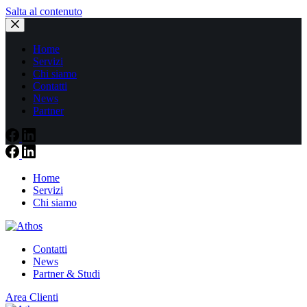
Salta al contenuto
Home
Servizi
Chi siamo
Contatti
News
Partner
Home
Servizi
Chi siamo
Contatti
News
Partner & Studi
Area Clienti