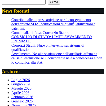
Cerca
News Recenti
Contributi alle imprese artigiane per il conseguimento
dell’attestato SOA, certificazioni di qualità, abilitazioni e
patentini.
Cumulo alla rinfusa: Consorzio Stabile
CONSIGLIO DI STATO: LIMITI AVVALIMENTO
PREMIALE
Consorzi Stabili: Nuovo intervento sul sistema di
qualificazione
Avvalimento: No alla sostituzione dell’ausiliaria affetta da
causa di esclusione se il concorrente ne è a conoscenza e non
lo comunica alla S.A.
Archivio
Luglio 2026
Giugno 2026
Maggio 2026
Aprile 2026
Febbraio 2026
Gennaio 2026
Novembre 2025