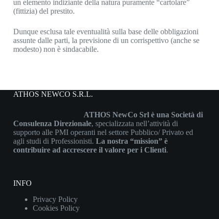
un elemento indiziante della natura puramente “cartolare”
(fittizia) del prestito.
Dunque esclusa tale eventualità sulla base delle obbligazioni
assunte dalle parti, la previsione di un corrispettivo (anche se
modesto) non è sindacabile.
ATHOS NEWCO S.R.L.
ATHOS NewCo Srl è una Società di
Consulenza Direzionale
, specializzata nell’attività di
supporto alle PMI operanti nel settore Pubblico/ Privato ed
agli studi di Professionisti.
La nostra “mission” è
contribuire ad accrescere il valore per i Clienti
.
INFO
Privacy Policy
Cookies Policy