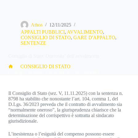
Athos
12/11/2025
APPALTI PUBBLICI
,
AVVALIMENTO
,
CONSIGLIO DI STATO
,
GARE D'APPALTO
,
SENTENZE
Consiglio di Stato: Onerosita’ dell’avvalimento
Home
CONSIGLIO DI STATO
Consiglio di Stato: Onerosita’ dell’avvalimento
Il Consiglio di Stato (sez. V, 11.11.2025) con la sentenza n.
8798 ha stabilito che nonostante l’art. 104, comma 1, del
D.Lgs. 36/2023 preveda che il contratto di avvalimento sia
“normalmente oneroso”, la giurisprudenza chiarisce che la
determinazione del corrispettivo è sottratta al sindacato
giurisdizionale.
L’inesistenza o l’esiguità del compenso possono essere