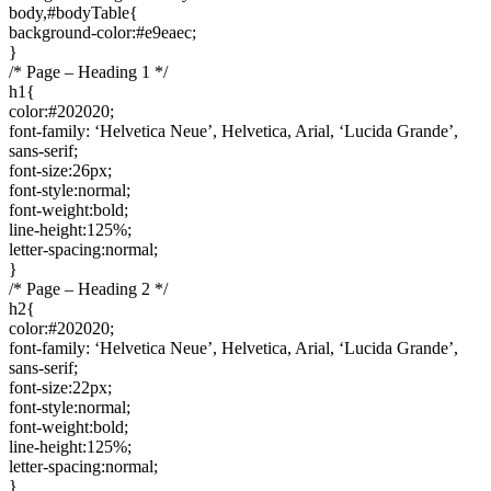
body,#bodyTable{
background-color:#e9eaec;
}
/* Page – Heading 1 */
h1{
color:#202020;
font-family: ‘Helvetica Neue’, Helvetica, Arial, ‘Lucida Grande’,
sans-serif;
font-size:26px;
font-style:normal;
font-weight:bold;
line-height:125%;
letter-spacing:normal;
}
/* Page – Heading 2 */
h2{
color:#202020;
font-family: ‘Helvetica Neue’, Helvetica, Arial, ‘Lucida Grande’,
sans-serif;
font-size:22px;
font-style:normal;
font-weight:bold;
line-height:125%;
letter-spacing:normal;
}