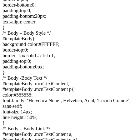
border-bottom:0;
padding-top:0;
padding-bottom:20px;
text-align: center;
}
/* Body – Body Style */
#templateBody{
background-color:#FFFFFF;
border-top:0;
border: 1px solid #c1c1c1;
padding-top:0;
padding-bottom:0px;
}
/* Body -Body Text */
#templateBody .mcnTextContent,
#templateBody .mcnTextContent p{
color:#555555;
font-family: ‘Helvetica Neue’, Helvetica, Arial, ‘Lucida Grande’,
sans-serif;
font-size:14px;
line-height:150%;
}
/* Body – Body Link */
#templateBody .mcnTextContent a,
#templateBody .mcnTextContent p a{