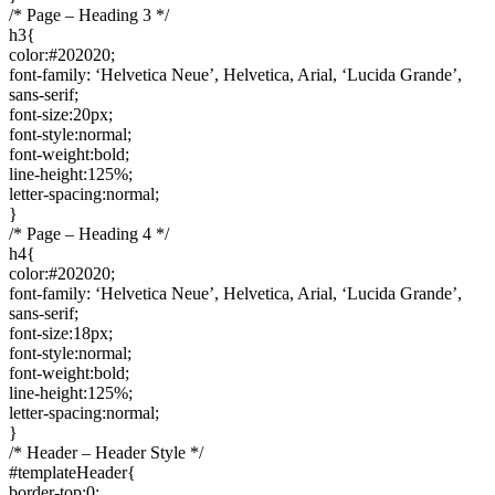
/* Page – Heading 3 */
h3{
color:#202020;
font-family: ‘Helvetica Neue’, Helvetica, Arial, ‘Lucida Grande’,
sans-serif;
font-size:20px;
font-style:normal;
font-weight:bold;
line-height:125%;
letter-spacing:normal;
}
/* Page – Heading 4 */
h4{
color:#202020;
font-family: ‘Helvetica Neue’, Helvetica, Arial, ‘Lucida Grande’,
sans-serif;
font-size:18px;
font-style:normal;
font-weight:bold;
line-height:125%;
letter-spacing:normal;
}
/* Header – Header Style */
#templateHeader{
border-top:0;