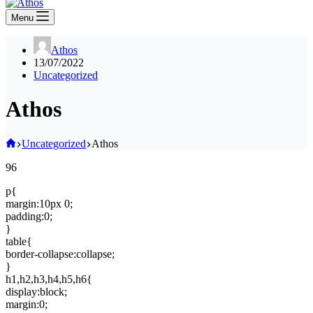
Menu
Athos
13/07/2022
Uncategorized
Athos
Home
Uncategorized
Athos
96
p{
margin:10px 0;
padding:0;
}
table{
border-collapse:collapse;
}
h1,h2,h3,h4,h5,h6{
display:block;
margin:0;