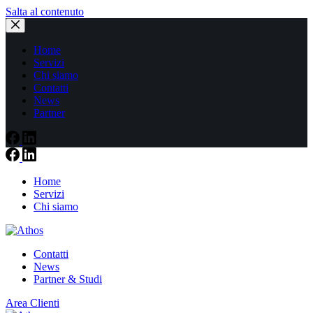
Salta al contenuto
Home
Servizi
Chi siamo
Contatti
News
Partner
Home
Servizi
Chi siamo
Contatti
News
Partner & Studi
Area Clienti