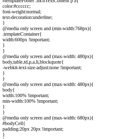
#templateFooter .mcnTextContent p a{
color:#cccccc;
font-weight:normal;
text-decoration:underline;
}
@media only screen and (min-width:768px){
.templateContainer{
width:600px !important;
}
}
@media only screen and (max-width: 480px){
body,table,td,p,a,li,blockquote{
-webkit-text-size-adjust:none !important;
}
}
@media only screen and (max-width: 480px){
body{
width:100% !important;
min-width:100% !important;
}
}
@media only screen and (max-width: 680px){
#bodyCell{
padding:20px 20px !important;
}