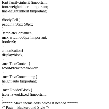
font-family:inherit !important;
font-weight:inherit !important;
line-height:inherit !important;
}
#bodyCell{
padding:50px 50px;
}
.templateContainer{
max-width:600px !important;
border:0;
}
a.mcnButton{
display:block;
}
.mcnTextContent{
word-break:break-word;
}
.mcnTextContent img{
height:auto !important;
}
.mcnDividerBlock{
table-layout:fixed !important;
}
/***** Make theme edits below if needed *****/
/* Page – Background Style */