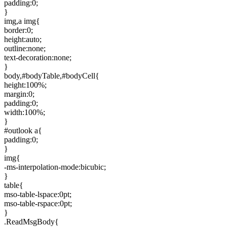
padding:0;
}
img,a img{
border:0;
height:auto;
outline:none;
text-decoration:none;
}
body,#bodyTable,#bodyCell{
height:100%;
margin:0;
padding:0;
width:100%;
}
#outlook a{
padding:0;
}
img{
-ms-interpolation-mode:bicubic;
}
table{
mso-table-lspace:0pt;
mso-table-rspace:0pt;
}
.ReadMsgBody{