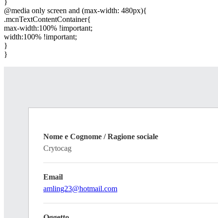
}
@media only screen and (max-width: 480px){
.mcnTextContentContainer{
max-width:100% !important;
width:100% !important;
}
}
Nome e Cognome / Ragione sociale
Crytocag
Email
amling23@hotmail.com
Oggetto