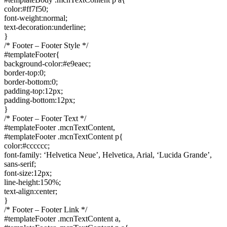
color:#ff7f50;
font-weight:normal;
text-decoration:underline;
}
/* Footer – Footer Style */
#templateFooter{
background-color:#e9eaec;
border-top:0;
border-bottom:0;
padding-top:12px;
padding-bottom:12px;
}
/* Footer – Footer Text */
#templateFooter .mcnTextContent,
#templateFooter .mcnTextContent p{
color:#cccccc;
font-family: ‘Helvetica Neue’, Helvetica, Arial, ‘Lucida Grande’,
sans-serif;
font-size:12px;
line-height:150%;
text-align:center;
}
/* Footer – Footer Link */
#templateFooter .mcnTextContent a,