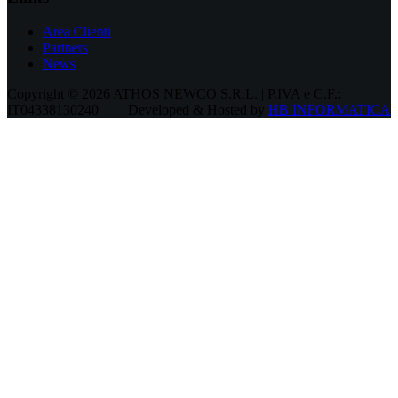
Area Clienti
Partners
News
Copyright © 2026 ATHOS NEWCO S.R.L. | P.IVA e C.F.:
IT04338130240
Developed & Hosted by
HB INFORMATICA