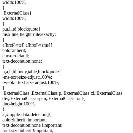
width:100%;
}
.ExternalClass{
width:100%;
}
p,a,li,td,blockquote{
mso-line-height-rule:exactly;
}
a[href^=tel],a[href^=sms]{
color:inherit;
cursor:default;
text-decoration:none;
}
p,a,li,td,body,table,blockquote{
-ms-text-size-adjust:100%;
-webkit-text-size-adjust:100%;
}
.ExternalClass,.ExternalClass p,.ExternalClass td,.ExternalClass
div,.ExternalClass span,.ExternalClass font{
line-height:100%;
}
a[x-apple-data-detectors]{
color:inherit !important;
text-decoration:none !important;
font-size:inherit !important;