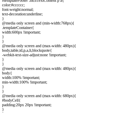
#templateFooter .mcnTextContent p a{
color:#cccccc;
font-weight:normal;
text-decoration:underline;
}
@media only screen and (min-width:768px){
.templateContainer{
width:600px !important;
}
}
@media only screen and (max-width: 480px){
body,table,td,p,a,li,blockquote{
-webkit-text-size-adjust:none !important;
}
}
@media only screen and (max-width: 480px){
body{
width:100% !important;
min-width:100% !important;
}
}
@media only screen and (max-width: 680px){
#bodyCell{
padding:20px 20px !important;
}