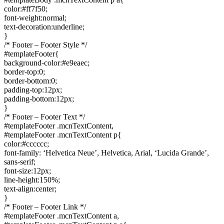
color:#ff7f50;
font-weight:normal;
text-decoration:underline;
}
/* Footer – Footer Style */
#templateFooter{
background-color:#e9eaec;
border-top:0;
border-bottom:0;
padding-top:12px;
padding-bottom:12px;
}
/* Footer – Footer Text */
#templateFooter .mcnTextContent,
#templateFooter .mcnTextContent p{
color:#cccccc;
font-family: ‘Helvetica Neue’, Helvetica, Arial, ‘Lucida Grande’,
sans-serif;
font-size:12px;
line-height:150%;
text-align:center;
}
/* Footer – Footer Link */
#templateFooter .mcnTextContent a,