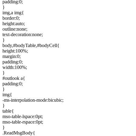
padding:0;
}
img,a img{
border:0;
height:auto;
outline:none;
text-decoration:none;
}
body,#bodyTable,#bodyCell{
height:100%;
margin:0;
padding:0;
width:100%;
}
#outlook a{
padding:0;
}
img{
-ms-interpolation-mode:bicubic;
}
table{
mso-table-lspace:0pt;
mso-table-rspace:0pt;
}
.ReadMsgBody{