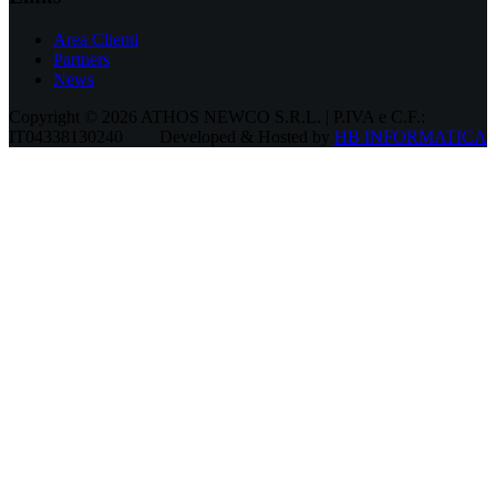
Area Clienti
Partners
News
Copyright © 2026 ATHOS NEWCO S.R.L. | P.IVA e C.F.:
IT04338130240
Developed & Hosted by
HB INFORMATICA