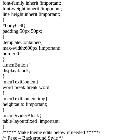
font-family:inherit !important;
font-weight:inherit !important;
line-height:inherit !important;
}
#bodyCell{
padding:50px 50px;
}
.templateContainer{
max-width:600px !important;
border:0;
}
a.mcnButton{
display:block;
}
.mcnTextContent{
word-break:break-word;
}
.mcnTextContent img{
height:auto !important;
}
.mcnDividerBlock{
table-layout:fixed !important;
}
/***** Make theme edits below if needed *****/
/* Page – Background Style */