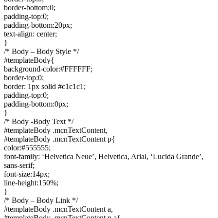
border-bottom:0;
padding-top:0;
padding-bottom:20px;
text-align: center;
}
/* Body – Body Style */
#templateBody{
background-color:#FFFFFF;
border-top:0;
border: 1px solid #c1c1c1;
padding-top:0;
padding-bottom:0px;
}
/* Body -Body Text */
#templateBody .mcnTextContent,
#templateBody .mcnTextContent p{
color:#555555;
font-family: ‘Helvetica Neue’, Helvetica, Arial, ‘Lucida Grande’,
sans-serif;
font-size:14px;
line-height:150%;
}
/* Body – Body Link */
#templateBody .mcnTextContent a,
#templateBody .mcnTextContent p a{