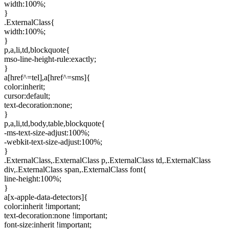
width:100%;
}
.ExternalClass{
width:100%;
}
p,a,li,td,blockquote{
mso-line-height-rule:exactly;
}
a[href^=tel],a[href^=sms]{
color:inherit;
cursor:default;
text-decoration:none;
}
p,a,li,td,body,table,blockquote{
-ms-text-size-adjust:100%;
-webkit-text-size-adjust:100%;
}
.ExternalClass,.ExternalClass p,.ExternalClass td,.ExternalClass
div,.ExternalClass span,.ExternalClass font{
line-height:100%;
}
a[x-apple-data-detectors]{
color:inherit !important;
text-decoration:none !important;
font-size:inherit !important;