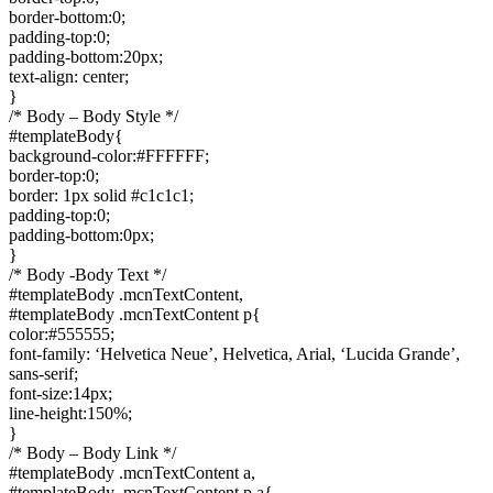
border-bottom:0;
padding-top:0;
padding-bottom:20px;
text-align: center;
}
/* Body – Body Style */
#templateBody{
background-color:#FFFFFF;
border-top:0;
border: 1px solid #c1c1c1;
padding-top:0;
padding-bottom:0px;
}
/* Body -Body Text */
#templateBody .mcnTextContent,
#templateBody .mcnTextContent p{
color:#555555;
font-family: ‘Helvetica Neue’, Helvetica, Arial, ‘Lucida Grande’,
sans-serif;
font-size:14px;
line-height:150%;
}
/* Body – Body Link */
#templateBody .mcnTextContent a,
#templateBody .mcnTextContent p a{