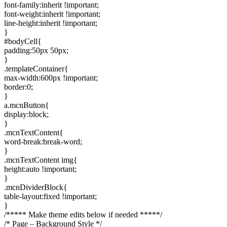
font-family:inherit !important;
font-weight:inherit !important;
line-height:inherit !important;
}
#bodyCell{
padding:50px 50px;
}
.templateContainer{
max-width:600px !important;
border:0;
}
a.mcnButton{
display:block;
}
.mcnTextContent{
word-break:break-word;
}
.mcnTextContent img{
height:auto !important;
}
.mcnDividerBlock{
table-layout:fixed !important;
}
/***** Make theme edits below if needed *****/
/* Page – Background Style */