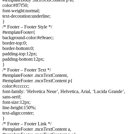
color:#ff7f50;
font-weight:normal;
text-decoration:underline;
}
/* Footer – Footer Style */
#templateFooter{
background-color:#e9eaec;
border-top:0;
border-bottom:0;
padding-top:12px;
padding-bottom:12px;
}
/* Footer – Footer Text */
#templateFooter .mcnTextContent,
#templateFooter .mcnTextContent p{
color:#cccccc;
font-family: ‘Helvetica Neue’, Helvetica, Arial, ‘Lucida Grande’,
sans-serif;
font-size:12px;
line-height:150%;
text-align:center;
}
/* Footer – Footer Link */
#templateFooter .mcnTextContent a,