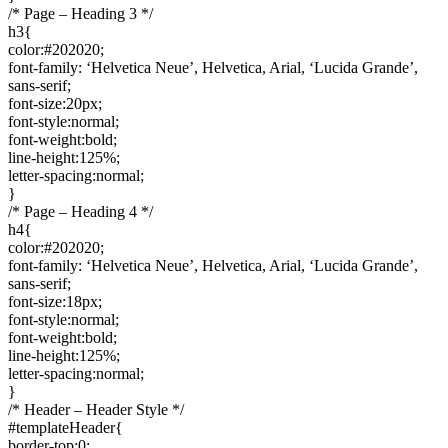
/* Page – Heading 3 */
h3{
color:#202020;
font-family: ‘Helvetica Neue’, Helvetica, Arial, ‘Lucida Grande’,
sans-serif;
font-size:20px;
font-style:normal;
font-weight:bold;
line-height:125%;
letter-spacing:normal;
}
/* Page – Heading 4 */
h4{
color:#202020;
font-family: ‘Helvetica Neue’, Helvetica, Arial, ‘Lucida Grande’,
sans-serif;
font-size:18px;
font-style:normal;
font-weight:bold;
line-height:125%;
letter-spacing:normal;
}
/* Header – Header Style */
#templateHeader{
border-top:0;