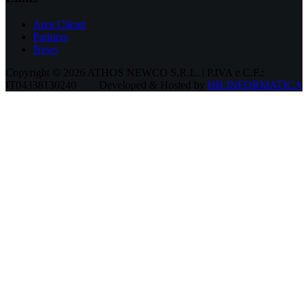
Area Clienti
Partners
News
Copyright © 2026 ATHOS NEWCO S.R.L. | P.IVA e C.F.:
IT04338130240
Developed & Hosted by
HB INFORMATICA