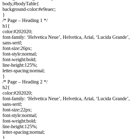
body,#bodyTable{
background-color:#e9eaec;
}
/* Page – Heading 1 */
h1{
color:#202020;
font-family: ‘Helvetica Neue’, Helvetica, Arial, ‘Lucida Grande’,
sans-serif;
font-size:26px;
font-style:normal;
font-weight:bold;
line-height:125%;
letter-spacing:normal;
}
/* Page – Heading 2 */
h2{
color:#202020;
font-family: ‘Helvetica Neue’, Helvetica, Arial, ‘Lucida Grande’,
sans-serif;
font-size:22px;
font-style:normal;
font-weight:bold;
line-height:125%;
letter-spacing:normal;
}