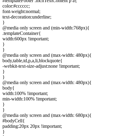
#templateFooter .mcnTextContent p a{
color:#cccccc;
font-weight:normal;
text-decoration:underline;
}
@media only screen and (min-width:768px){
.templateContainer{
width:600px !important;
}
}
@media only screen and (max-width: 480px){
body,table,td,p,a,li,blockquote{
-webkit-text-size-adjust:none !important;
}
}
@media only screen and (max-width: 480px){
body{
width:100% !important;
min-width:100% !important;
}
}
@media only screen and (max-width: 680px){
#bodyCell{
padding:20px 20px !important;
}