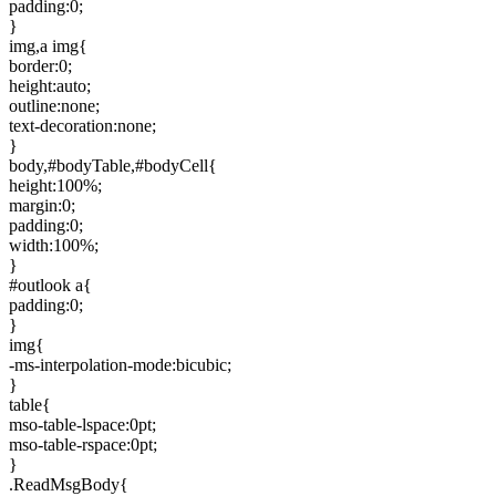
padding:0;
}
img,a img{
border:0;
height:auto;
outline:none;
text-decoration:none;
}
body,#bodyTable,#bodyCell{
height:100%;
margin:0;
padding:0;
width:100%;
}
#outlook a{
padding:0;
}
img{
-ms-interpolation-mode:bicubic;
}
table{
mso-table-lspace:0pt;
mso-table-rspace:0pt;
}
.ReadMsgBody{