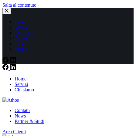
Salta al contenuto
Home
Servizi
Chi siamo
Contatti
News
Partner
Home
Servizi
Chi siamo
Contatti
News
Partner & Studi
Area Clienti