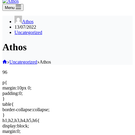
Menu
Athos
13/07/2022
Uncategorized
Athos
Home
Uncategorized
Athos
96
p{
margin:10px 0;
padding:0;
}
table{
border-collapse:collapse;
}
h1,h2,h3,h4,h5,h6{
display:block;
margin:0;