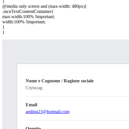
}
@media only screen and (max-width: 480px){
.mcnTextContentContainer{
max-width:100% !important;
width:100% !important;
}
}
Nome e Cognome / Ragione sociale
Crytocag
Email
amling23@hotmail.com
Oggetto