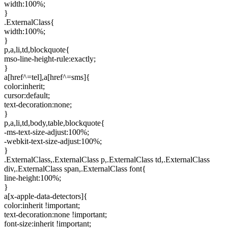
width:100%;
}
.ExternalClass{
width:100%;
}
p,a,li,td,blockquote{
mso-line-height-rule:exactly;
}
a[href^=tel],a[href^=sms]{
color:inherit;
cursor:default;
text-decoration:none;
}
p,a,li,td,body,table,blockquote{
-ms-text-size-adjust:100%;
-webkit-text-size-adjust:100%;
}
.ExternalClass,.ExternalClass p,.ExternalClass td,.ExternalClass
div,.ExternalClass span,.ExternalClass font{
line-height:100%;
}
a[x-apple-data-detectors]{
color:inherit !important;
text-decoration:none !important;
font-size:inherit !important;