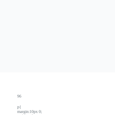
96
p{
margin:10px 0;