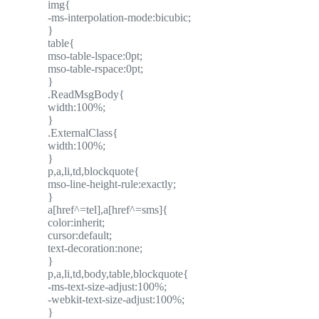
img{
-ms-interpolation-mode:bicubic;
}
table{
mso-table-lspace:0pt;
mso-table-rspace:0pt;
}
.ReadMsgBody{
width:100%;
}
.ExternalClass{
width:100%;
}
p,a,li,td,blockquote{
mso-line-height-rule:exactly;
}
a[href^=tel],a[href^=sms]{
color:inherit;
cursor:default;
text-decoration:none;
}
p,a,li,td,body,table,blockquote{
-ms-text-size-adjust:100%;
-webkit-text-size-adjust:100%;
}