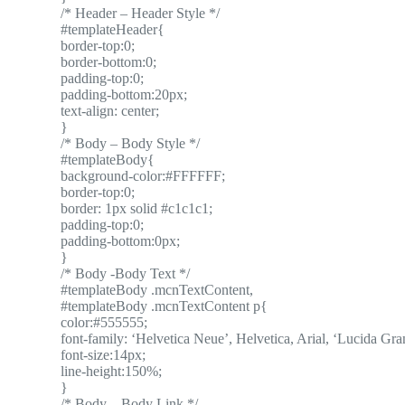
/* Header – Header Style */
#templateHeader{
border-top:0;
border-bottom:0;
padding-top:0;
padding-bottom:20px;
text-align: center;
}
/* Body – Body Style */
#templateBody{
background-color:#FFFFFF;
border-top:0;
border: 1px solid #c1c1c1;
padding-top:0;
padding-bottom:0px;
}
/* Body -Body Text */
#templateBody .mcnTextContent,
#templateBody .mcnTextContent p{
color:#555555;
font-family: ‘Helvetica Neue’, Helvetica, Arial, ‘Lucida Gran
font-size:14px;
line-height:150%;
}
/* Body – Body Link */