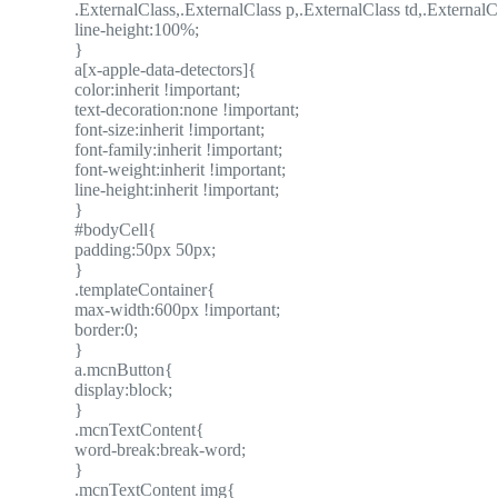
.ExternalClass,.ExternalClass p,.ExternalClass td,.ExternalC
line-height:100%;
}
a[x-apple-data-detectors]{
color:inherit !important;
text-decoration:none !important;
font-size:inherit !important;
font-family:inherit !important;
font-weight:inherit !important;
line-height:inherit !important;
}
#bodyCell{
padding:50px 50px;
}
.templateContainer{
max-width:600px !important;
border:0;
}
a.mcnButton{
display:block;
}
.mcnTextContent{
word-break:break-word;
}
.mcnTextContent img{