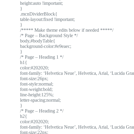
height:auto !important;
}
.mcnDividerBlock{
table-layout:fixed !important;
}
/***** Make theme edits below if needed *****/
/* Page – Background Style */
body,#bodyTable{
background-color:#e9eaec;
}
/* Page – Heading 1 */
h1{
color:#202020;
font-family: ‘Helvetica Neue’, Helvetica, Arial, ‘Lucida Gran
font-size:26px;
font-style:normal;
font-weight:bold;
line-height:125%;
letter-spacing:normal;
}
/* Page – Heading 2 */
h2{
color:#202020;
font-family: ‘Helvetica Neue’, Helvetica, Arial, ‘Lucida Gran
font-size:22px;