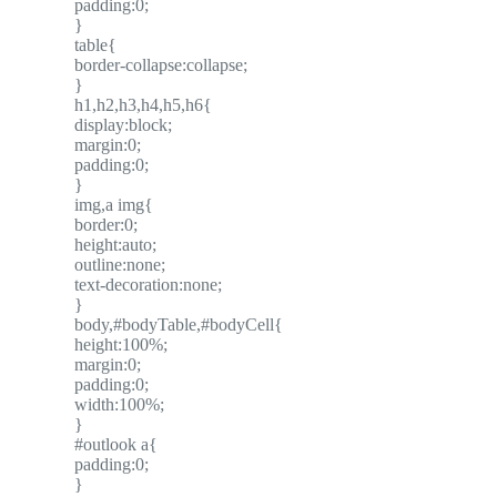
padding:0;
}
table{
border-collapse:collapse;
}
h1,h2,h3,h4,h5,h6{
display:block;
margin:0;
padding:0;
}
img,a img{
border:0;
height:auto;
outline:none;
text-decoration:none;
}
body,#bodyTable,#bodyCell{
height:100%;
margin:0;
padding:0;
width:100%;
}
#outlook a{
padding:0;
}