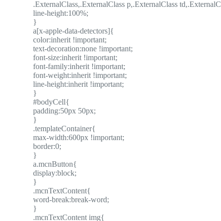
.ExternalClass,.ExternalClass p,.ExternalClass td,.ExternalC
line-height:100%;
}
a[x-apple-data-detectors]{
color:inherit !important;
text-decoration:none !important;
font-size:inherit !important;
font-family:inherit !important;
font-weight:inherit !important;
line-height:inherit !important;
}
#bodyCell{
padding:50px 50px;
}
.templateContainer{
max-width:600px !important;
border:0;
}
a.mcnButton{
display:block;
}
.mcnTextContent{
word-break:break-word;
}
.mcnTextContent img{