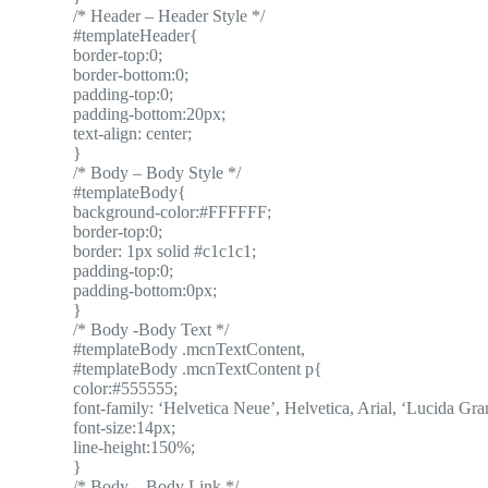
/* Header – Header Style */
#templateHeader{
border-top:0;
border-bottom:0;
padding-top:0;
padding-bottom:20px;
text-align: center;
}
/* Body – Body Style */
#templateBody{
background-color:#FFFFFF;
border-top:0;
border: 1px solid #c1c1c1;
padding-top:0;
padding-bottom:0px;
}
/* Body -Body Text */
#templateBody .mcnTextContent,
#templateBody .mcnTextContent p{
color:#555555;
font-family: ‘Helvetica Neue’, Helvetica, Arial, ‘Lucida Gran
font-size:14px;
line-height:150%;
}
/* Body – Body Link */