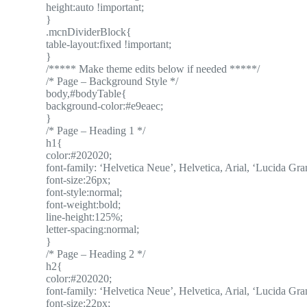
height:auto !important;
}
.mcnDividerBlock{
table-layout:fixed !important;
}
/***** Make theme edits below if needed *****/
/* Page – Background Style */
body,#bodyTable{
background-color:#e9eaec;
}
/* Page – Heading 1 */
h1{
color:#202020;
font-family: ‘Helvetica Neue’, Helvetica, Arial, ‘Lucida Gran
font-size:26px;
font-style:normal;
font-weight:bold;
line-height:125%;
letter-spacing:normal;
}
/* Page – Heading 2 */
h2{
color:#202020;
font-family: ‘Helvetica Neue’, Helvetica, Arial, ‘Lucida Gran
font-size:22px;