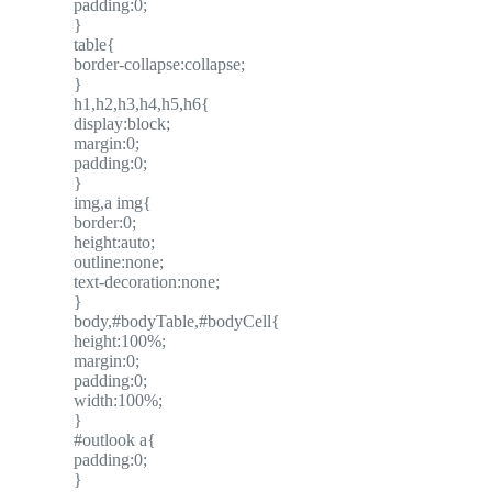
padding:0;
}
table{
border-collapse:collapse;
}
h1,h2,h3,h4,h5,h6{
display:block;
margin:0;
padding:0;
}
img,a img{
border:0;
height:auto;
outline:none;
text-decoration:none;
}
body,#bodyTable,#bodyCell{
height:100%;
margin:0;
padding:0;
width:100%;
}
#outlook a{
padding:0;
}