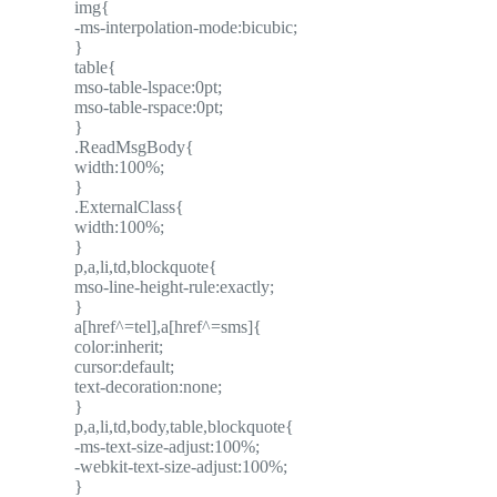
img{
-ms-interpolation-mode:bicubic;
}
table{
mso-table-lspace:0pt;
mso-table-rspace:0pt;
}
.ReadMsgBody{
width:100%;
}
.ExternalClass{
width:100%;
}
p,a,li,td,blockquote{
mso-line-height-rule:exactly;
}
a[href^=tel],a[href^=sms]{
color:inherit;
cursor:default;
text-decoration:none;
}
p,a,li,td,body,table,blockquote{
-ms-text-size-adjust:100%;
-webkit-text-size-adjust:100%;
}