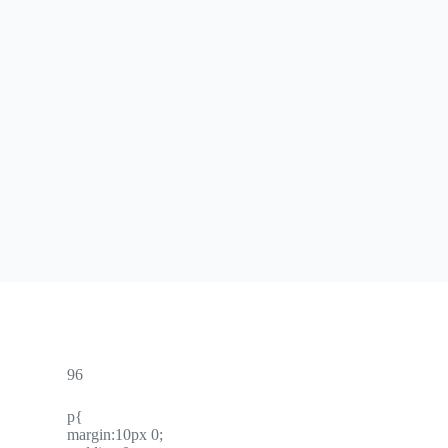
96
p{
margin:10px 0;