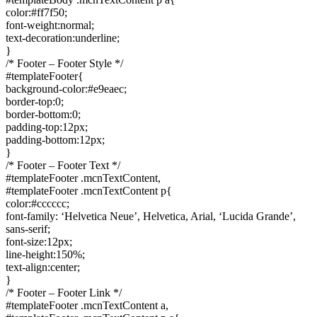
color:#ff7f50;
font-weight:normal;
text-decoration:underline;
}
/* Footer – Footer Style */
#templateFooter{
background-color:#e9eaec;
border-top:0;
border-bottom:0;
padding-top:12px;
padding-bottom:12px;
}
/* Footer – Footer Text */
#templateFooter .mcnTextContent,
#templateFooter .mcnTextContent p{
color:#cccccc;
font-family: ‘Helvetica Neue’, Helvetica, Arial, ‘Lucida Grande’,
sans-serif;
font-size:12px;
line-height:150%;
text-align:center;
}
/* Footer – Footer Link */
#templateFooter .mcnTextContent a,