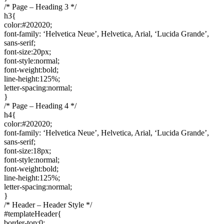
/* Page – Heading 3 */
h3{
color:#202020;
font-family: ‘Helvetica Neue’, Helvetica, Arial, ‘Lucida Grande’,
sans-serif;
font-size:20px;
font-style:normal;
font-weight:bold;
line-height:125%;
letter-spacing:normal;
}
/* Page – Heading 4 */
h4{
color:#202020;
font-family: ‘Helvetica Neue’, Helvetica, Arial, ‘Lucida Grande’,
sans-serif;
font-size:18px;
font-style:normal;
font-weight:bold;
line-height:125%;
letter-spacing:normal;
}
/* Header – Header Style */
#templateHeader{
border-top:0;