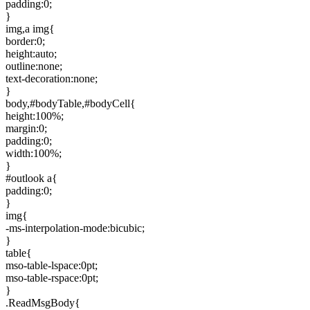
padding:0;
}
img,a img{
border:0;
height:auto;
outline:none;
text-decoration:none;
}
body,#bodyTable,#bodyCell{
height:100%;
margin:0;
padding:0;
width:100%;
}
#outlook a{
padding:0;
}
img{
-ms-interpolation-mode:bicubic;
}
table{
mso-table-lspace:0pt;
mso-table-rspace:0pt;
}
.ReadMsgBody{