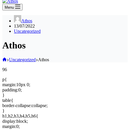
Menu
Athos
13/07/2022
Uncategorized
Athos
Home
Uncategorized
Athos
96
p{
margin:10px 0;
padding:0;
}
table{
border-collapse:collapse;
}
h1,h2,h3,h4,h5,h6{
display:block;
margin:0;