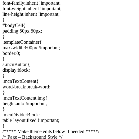
font-family:inherit !important;
font-weight:inherit !important;
line-height:inherit !important;
}
#bodyCell{
padding:50px 50px;
}
.templateContainer{
max-width:600px !important;
border:0;
}
a.mcnButton{
display:block;
}
.mcnTextContent{
word-break:break-word;
}
.mcnTextContent img{
height:auto !important;
}
.mcnDividerBlock{
table-layout:fixed !important;
}
/***** Make theme edits below if needed *****/
/* Page – Background Style */