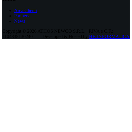
Area Clienti
Partners
News
Copyright © 2026 ATHOS NEWCO S.R.L. | P.IVA e C.F.:
IT04338130240
Developed & Hosted by
HB INFORMATICA