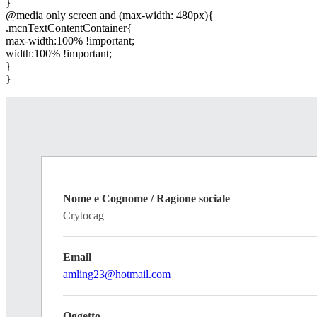
}
@media only screen and (max-width: 480px){
.mcnTextContentContainer{
max-width:100% !important;
width:100% !important;
}
}
Nome e Cognome / Ragione sociale
Crytocag
Email
amling23@hotmail.com
Oggetto