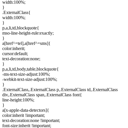
width:100%;
}
.ExternalClass{
width:100%;
}
p,a,li,td,blockquote{
mso-line-height-rule:exactly;
}
a[href^=tel],a[href^=sms]{
color:inherit;
cursor:default;
text-decoration:none;
}
p,a,li,td,body,table,blockquote{
-ms-text-size-adjust:100%;
-webkit-text-size-adjust:100%;
}
.ExternalClass,.ExternalClass p,.ExternalClass td,.ExternalClass
div,.ExternalClass span,.ExternalClass font{
line-height:100%;
}
a[x-apple-data-detectors]{
color:inherit !important;
text-decoration:none !important;
font-size:inherit !important;