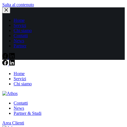
Salta al contenuto
Home
Servizi
Chi siamo
Contatti
News
Partner
Home
Servizi
Chi siamo
Contatti
News
Partner & Studi
Area Clienti