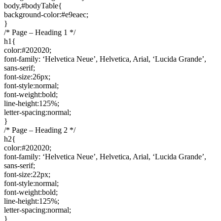
body,#bodyTable{
background-color:#e9eaec;
}
/* Page – Heading 1 */
h1{
color:#202020;
font-family: ‘Helvetica Neue’, Helvetica, Arial, ‘Lucida Grande’,
sans-serif;
font-size:26px;
font-style:normal;
font-weight:bold;
line-height:125%;
letter-spacing:normal;
}
/* Page – Heading 2 */
h2{
color:#202020;
font-family: ‘Helvetica Neue’, Helvetica, Arial, ‘Lucida Grande’,
sans-serif;
font-size:22px;
font-style:normal;
font-weight:bold;
line-height:125%;
letter-spacing:normal;
}