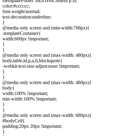
#templateFooter .mcnTextContent p a{
color:#cccccc;
font-weight:normal;
text-decoration:underline;
}
@media only screen and (min-width:768px){
.templateContainer{
width:600px !important;
}
}
@media only screen and (max-width: 480px){
body,table,td,p,a,li,blockquote{
-webkit-text-size-adjust:none !important;
}
}
@media only screen and (max-width: 480px){
body{
width:100% !important;
min-width:100% !important;
}
}
@media only screen and (max-width: 680px){
#bodyCell{
padding:20px 20px !important;
}