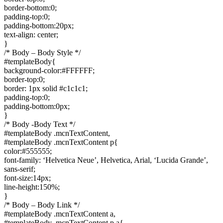
border-bottom:0;
padding-top:0;
padding-bottom:20px;
text-align: center;
}
/* Body – Body Style */
#templateBody{
background-color:#FFFFFF;
border-top:0;
border: 1px solid #c1c1c1;
padding-top:0;
padding-bottom:0px;
}
/* Body -Body Text */
#templateBody .mcnTextContent,
#templateBody .mcnTextContent p{
color:#555555;
font-family: ‘Helvetica Neue’, Helvetica, Arial, ‘Lucida Grande’,
sans-serif;
font-size:14px;
line-height:150%;
}
/* Body – Body Link */
#templateBody .mcnTextContent a,
#templateBody .mcnTextContent p a{