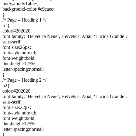
body,#bodyTable{
background-color:#e9eaec;
}
/* Page – Heading 1 */
h1{
color:#202020;
font-family: ‘Helvetica Neue’, Helvetica, Arial, ‘Lucida Grande’,
sans-serif;
font-size:26px;
font-style:normal;
font-weight:bold;
line-height:125%;
letter-spacing:normal;
}
/* Page – Heading 2 */
h2{
color:#202020;
font-family: ‘Helvetica Neue’, Helvetica, Arial, ‘Lucida Grande’,
sans-serif;
font-size:22px;
font-style:normal;
font-weight:bold;
line-height:125%;
letter-spacing:normal;
}