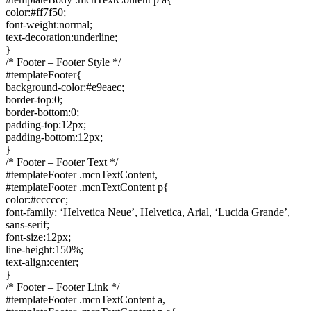
color:#ff7f50;
font-weight:normal;
text-decoration:underline;
}
/* Footer – Footer Style */
#templateFooter{
background-color:#e9eaec;
border-top:0;
border-bottom:0;
padding-top:12px;
padding-bottom:12px;
}
/* Footer – Footer Text */
#templateFooter .mcnTextContent,
#templateFooter .mcnTextContent p{
color:#cccccc;
font-family: ‘Helvetica Neue’, Helvetica, Arial, ‘Lucida Grande’,
sans-serif;
font-size:12px;
line-height:150%;
text-align:center;
}
/* Footer – Footer Link */
#templateFooter .mcnTextContent a,