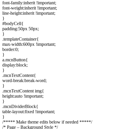
font-family:inherit !important;
font-weight:inherit !important;
line-height:inherit !important;
}
#bodyCell{
padding:50px 50px;
}
.templateContainer{
max-width:600px !important;
border:0;
}
a.mcnButton{
display:block;
}
.mcnTextContent{
word-break:break-word;
}
.mcnTextContent img{
height:auto !important;
}
.mcnDividerBlock{
table-layout:fixed !important;
}
/***** Make theme edits below if needed *****/
/* Page – Background Style */