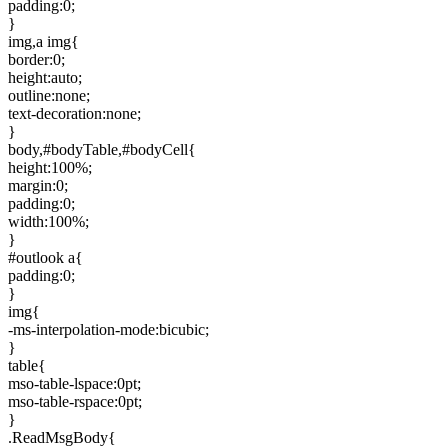
padding:0;
}
img,a img{
border:0;
height:auto;
outline:none;
text-decoration:none;
}
body,#bodyTable,#bodyCell{
height:100%;
margin:0;
padding:0;
width:100%;
}
#outlook a{
padding:0;
}
img{
-ms-interpolation-mode:bicubic;
}
table{
mso-table-lspace:0pt;
mso-table-rspace:0pt;
}
.ReadMsgBody{