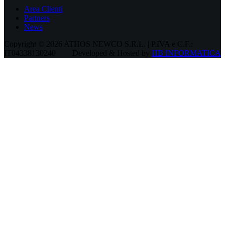
Area Clienti
Partners
News
Copyright © 2026 ATHOS NEWCO S.R.L. | P.IVA e C.F.:
IT04338130240
Developed & Hosted by
HB INFORMATICA