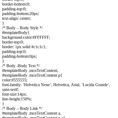
border-bottom:0;
padding-top:0;
padding-bottom:20px;
text-align: center;
}
/* Body – Body Style */
#templateBody{
background-color:#FFFFFF;
border-top:0;
border: 1px solid #c1c1c1;
padding-top:0;
padding-bottom:0px;
}
/* Body -Body Text */
#templateBody .mcnTextContent,
#templateBody .mcnTextContent p{
color:#555555;
font-family: ‘Helvetica Neue’, Helvetica, Arial, ‘Lucida Grande’,
sans-serif;
font-size:14px;
line-height:150%;
}
/* Body – Body Link */
#templateBody .mcnTextContent a,
#templateBody .mcnTextContent p a{