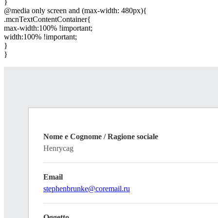
}
@media only screen and (max-width: 480px){
.mcnTextContentContainer{
max-width:100% !important;
width:100% !important;
}
}
Nome e Cognome / Ragione sociale
Henrycag
Email
stephenbrunke@coremail.ru
Oggetto