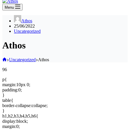
Menu
Athos
25/06/2022
Uncategorized
Athos
Home
Uncategorized
Athos
96
p{
margin:10px 0;
padding:0;
}
table{
border-collapse:collapse;
}
h1,h2,h3,h4,h5,h6{
display:block;
margin:0;