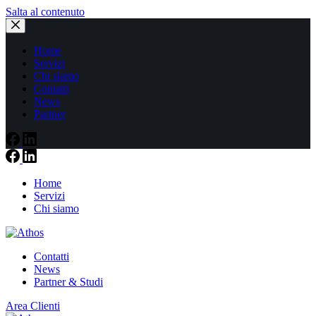
Salta al contenuto
Home
Servizi
Chi siamo
Contatti
News
Partner
Home
Servizi
Chi siamo
Contatti
News
Partner & Studi
Area Clienti