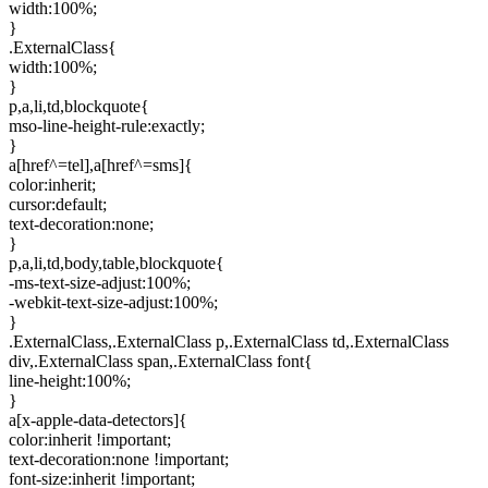
width:100%;
}
.ExternalClass{
width:100%;
}
p,a,li,td,blockquote{
mso-line-height-rule:exactly;
}
a[href^=tel],a[href^=sms]{
color:inherit;
cursor:default;
text-decoration:none;
}
p,a,li,td,body,table,blockquote{
-ms-text-size-adjust:100%;
-webkit-text-size-adjust:100%;
}
.ExternalClass,.ExternalClass p,.ExternalClass td,.ExternalClass
div,.ExternalClass span,.ExternalClass font{
line-height:100%;
}
a[x-apple-data-detectors]{
color:inherit !important;
text-decoration:none !important;
font-size:inherit !important;