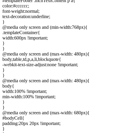
#templateFooter .mcnTextContent p a{
color:#cccccc;
font-weight:normal;
text-decoration:underline;
}
@media only screen and (min-width:768px){
.templateContainer{
width:600px !important;
}
}
@media only screen and (max-width: 480px){
body,table,td,p,a,li,blockquote{
-webkit-text-size-adjust:none !important;
}
}
@media only screen and (max-width: 480px){
body{
width:100% !important;
min-width:100% !important;
}
}
@media only screen and (max-width: 680px){
#bodyCell{
padding:20px 20px !important;
}