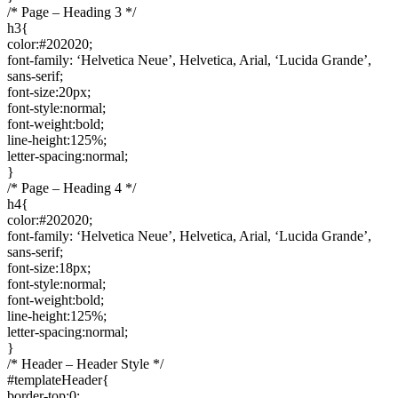
/* Page – Heading 3 */
h3{
color:#202020;
font-family: ‘Helvetica Neue’, Helvetica, Arial, ‘Lucida Grande’,
sans-serif;
font-size:20px;
font-style:normal;
font-weight:bold;
line-height:125%;
letter-spacing:normal;
}
/* Page – Heading 4 */
h4{
color:#202020;
font-family: ‘Helvetica Neue’, Helvetica, Arial, ‘Lucida Grande’,
sans-serif;
font-size:18px;
font-style:normal;
font-weight:bold;
line-height:125%;
letter-spacing:normal;
}
/* Header – Header Style */
#templateHeader{
border-top:0;