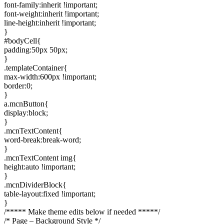
font-family:inherit !important;
font-weight:inherit !important;
line-height:inherit !important;
}
#bodyCell{
padding:50px 50px;
}
.templateContainer{
max-width:600px !important;
border:0;
}
a.mcnButton{
display:block;
}
.mcnTextContent{
word-break:break-word;
}
.mcnTextContent img{
height:auto !important;
}
.mcnDividerBlock{
table-layout:fixed !important;
}
/***** Make theme edits below if needed *****/
/* Page – Background Style */