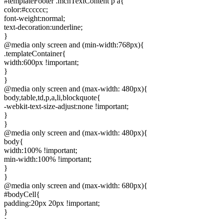
#templateFooter .mcnTextContent p a{
color:#cccccc;
font-weight:normal;
text-decoration:underline;
}
@media only screen and (min-width:768px){
.templateContainer{
width:600px !important;
}
}
@media only screen and (max-width: 480px){
body,table,td,p,a,li,blockquote{
-webkit-text-size-adjust:none !important;
}
}
@media only screen and (max-width: 480px){
body{
width:100% !important;
min-width:100% !important;
}
}
@media only screen and (max-width: 680px){
#bodyCell{
padding:20px 20px !important;
}