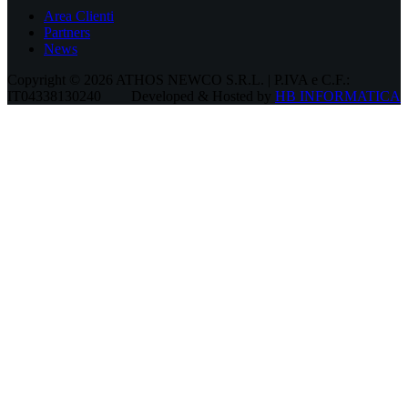
Area Clienti
Partners
News
Copyright © 2026 ATHOS NEWCO S.R.L. | P.IVA e C.F.:
IT04338130240
Developed & Hosted by
HB INFORMATICA