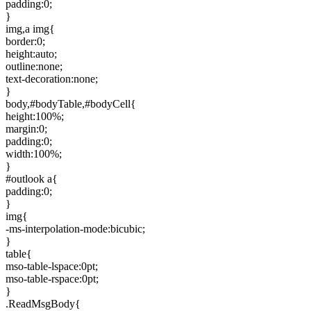
padding:0;
}
img,a img{
border:0;
height:auto;
outline:none;
text-decoration:none;
}
body,#bodyTable,#bodyCell{
height:100%;
margin:0;
padding:0;
width:100%;
}
#outlook a{
padding:0;
}
img{
-ms-interpolation-mode:bicubic;
}
table{
mso-table-lspace:0pt;
mso-table-rspace:0pt;
}
.ReadMsgBody{