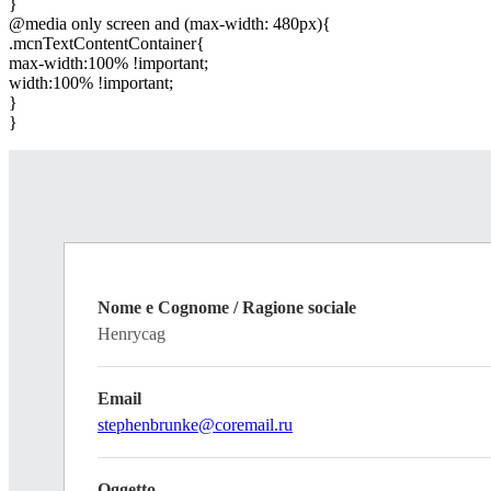
}
@media only screen and (max-width: 480px){
.mcnTextContentContainer{
max-width:100% !important;
width:100% !important;
}
}
Nome e Cognome / Ragione sociale
Henrycag
Email
stephenbrunke@coremail.ru
Oggetto