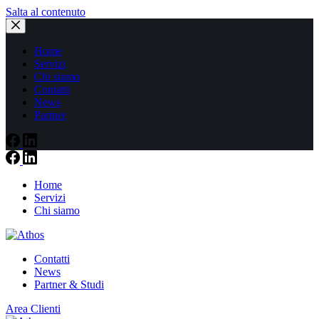
Salta al contenuto
Home
Servizi
Chi siamo
Contatti
News
Partner
Home
Servizi
Chi siamo
Contatti
News
Partner & Studi
Area Clienti