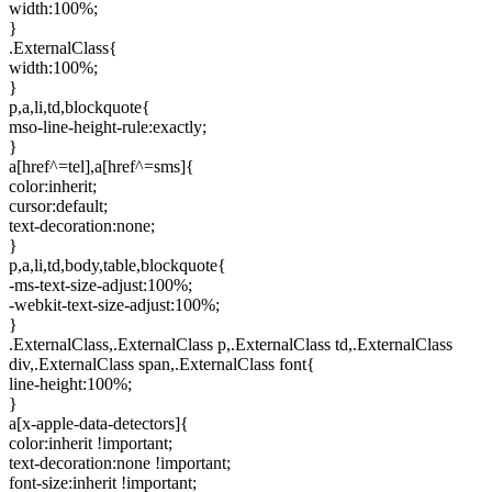
width:100%;
}
.ExternalClass{
width:100%;
}
p,a,li,td,blockquote{
mso-line-height-rule:exactly;
}
a[href^=tel],a[href^=sms]{
color:inherit;
cursor:default;
text-decoration:none;
}
p,a,li,td,body,table,blockquote{
-ms-text-size-adjust:100%;
-webkit-text-size-adjust:100%;
}
.ExternalClass,.ExternalClass p,.ExternalClass td,.ExternalClass
div,.ExternalClass span,.ExternalClass font{
line-height:100%;
}
a[x-apple-data-detectors]{
color:inherit !important;
text-decoration:none !important;
font-size:inherit !important;