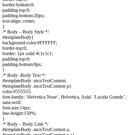
border-bottom:0;
padding-top:0;
padding-bottom:20px;
text-align: center;
}
/* Body – Body Style */
#templateBody{
background-color:#FFFFFF;
border-top:0;
border: 1px solid #c1c1c1;
padding-top:0;
padding-bottom:0px;
}
/* Body -Body Text */
#templateBody .mcnTextContent,
#templateBody .mcnTextContent p{
color:#555555;
font-family: ‘Helvetica Neue’, Helvetica, Arial, ‘Lucida Grande’,
sans-serif;
font-size:14px;
line-height:150%;
}
/* Body – Body Link */
#templateBody .mcnTextContent a,
#templateBody .mcnTextContent p a{