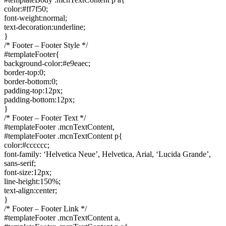
color:#ff7f50;
font-weight:normal;
text-decoration:underline;
}
/* Footer – Footer Style */
#templateFooter{
background-color:#e9eaec;
border-top:0;
border-bottom:0;
padding-top:12px;
padding-bottom:12px;
}
/* Footer – Footer Text */
#templateFooter .mcnTextContent,
#templateFooter .mcnTextContent p{
color:#cccccc;
font-family: ‘Helvetica Neue’, Helvetica, Arial, ‘Lucida Grande’,
sans-serif;
font-size:12px;
line-height:150%;
text-align:center;
}
/* Footer – Footer Link */
#templateFooter .mcnTextContent a,