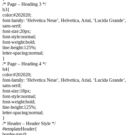
/* Page – Heading 3 */
h3{
color:#202020;
font-family: ‘Helvetica Neue’, Helvetica, Arial, ‘Lucida Grande’,
sans-serif;
font-size:20px;
font-style:normal;
font-weight:bold;
line-height:125%;
letter-spacing:normal;
}
/* Page – Heading 4 */
h4{
color:#202020;
font-family: ‘Helvetica Neue’, Helvetica, Arial, ‘Lucida Grande’,
sans-serif;
font-size:18px;
font-style:normal;
font-weight:bold;
line-height:125%;
letter-spacing:normal;
}
/* Header – Header Style */
#templateHeader{
border-top:0;