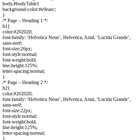
body,#bodyTable{
background-color:#e9eaec;
}
/* Page – Heading 1 */
h1{
color:#202020;
font-family: ‘Helvetica Neue’, Helvetica, Arial, ‘Lucida Grande’,
sans-serif;
font-size:26px;
font-style:normal;
font-weight:bold;
line-height:125%;
letter-spacing:normal;
}
/* Page – Heading 2 */
h2{
color:#202020;
font-family: ‘Helvetica Neue’, Helvetica, Arial, ‘Lucida Grande’,
sans-serif;
font-size:22px;
font-style:normal;
font-weight:bold;
line-height:125%;
letter-spacing:normal;
}