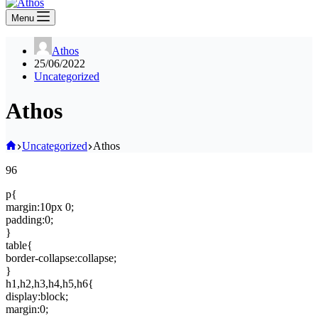
Menu
Athos
25/06/2022
Uncategorized
Athos
Home
Uncategorized
Athos
96
p{
margin:10px 0;
padding:0;
}
table{
border-collapse:collapse;
}
h1,h2,h3,h4,h5,h6{
display:block;
margin:0;