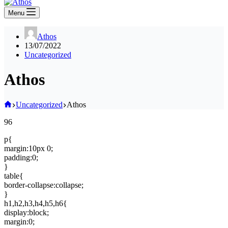
Menu
Athos
13/07/2022
Uncategorized
Athos
Home
Uncategorized
Athos
96
p{
margin:10px 0;
padding:0;
}
table{
border-collapse:collapse;
}
h1,h2,h3,h4,h5,h6{
display:block;
margin:0;