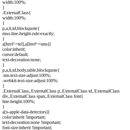
width:100%;
}
.ExternalClass{
width:100%;
}
p,a,li,td,blockquote{
mso-line-height-rule:exactly;
}
a[href^=tel],a[href^=sms]{
color:inherit;
cursor:default;
text-decoration:none;
}
p,a,li,td,body,table,blockquote{
-ms-text-size-adjust:100%;
-webkit-text-size-adjust:100%;
}
.ExternalClass,.ExternalClass p,.ExternalClass td,.ExternalClass
div,.ExternalClass span,.ExternalClass font{
line-height:100%;
}
a[x-apple-data-detectors]{
color:inherit !important;
text-decoration:none !important;
font-size:inherit !important;