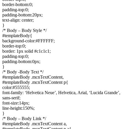
border-bottom:0;
padding-top:0;
padding-bottom:20px;
text-align: center;
}
/* Body – Body Style */
#templateBody{
background-color:#FFFFFF;
border-top:0;
border: 1px solid #c1c1c1;
padding-top:0;
padding-bottom:0px;
}
/* Body -Body Text */
#templateBody .mcnTextContent,
#templateBody .mcnTextContent p{
color:#555555;
font-family: ‘Helvetica Neue’, Helvetica, Arial, ‘Lucida Grande’,
sans-serif;
font-size:14px;
line-height:150%;
}
/* Body – Body Link */
#templateBody .mcnTextContent a,
#templateBody .mcnTextContent p a{