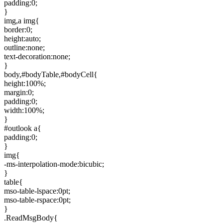
padding:0;
}
img,a img{
border:0;
height:auto;
outline:none;
text-decoration:none;
}
body,#bodyTable,#bodyCell{
height:100%;
margin:0;
padding:0;
width:100%;
}
#outlook a{
padding:0;
}
img{
-ms-interpolation-mode:bicubic;
}
table{
mso-table-lspace:0pt;
mso-table-rspace:0pt;
}
.ReadMsgBody{