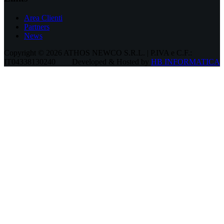
Area Clienti
Partners
News
Copyright © 2026 ATHOS NEWCO S.R.L. | P.IVA e C.F.:
IT04338130240
Developed & Hosted by
HB INFORMATICA