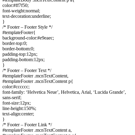
color:#ff7f50;
font-weight:normal;
text-decoration:underline;
}
/* Footer – Footer Style */
#templateFooter{
background-color:#e9eaec;
border-top:0;
border-bottom:0;
padding-top:12px;
padding-bottom:12px;
}
/* Footer – Footer Text */
#templateFooter .mcnTextContent,
#templateFooter .mcnTextContent p{
color:#cccccc;
font-family: ‘Helvetica Neue’, Helvetica, Arial, ‘Lucida Grande’,
sans-serif;
font-size:12px;
line-height:150%;
text-align:center;
}
/* Footer – Footer Link */
#templateFooter .mcnTextContent a,