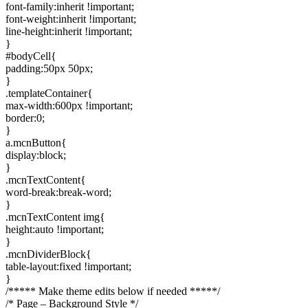
font-family:inherit !important;
font-weight:inherit !important;
line-height:inherit !important;
}
#bodyCell{
padding:50px 50px;
}
.templateContainer{
max-width:600px !important;
border:0;
}
a.mcnButton{
display:block;
}
.mcnTextContent{
word-break:break-word;
}
.mcnTextContent img{
height:auto !important;
}
.mcnDividerBlock{
table-layout:fixed !important;
}
/***** Make theme edits below if needed *****/
/* Page – Background Style */