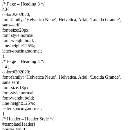
/* Page – Heading 3 */
h3{
color:#202020;
font-family: ‘Helvetica Neue’, Helvetica, Arial, ‘Lucida Grande’,
sans-serif;
font-size:20px;
font-style:normal;
font-weight:bold;
line-height:125%;
letter-spacing:normal;
}
/* Page – Heading 4 */
h4{
color:#202020;
font-family: ‘Helvetica Neue’, Helvetica, Arial, ‘Lucida Grande’,
sans-serif;
font-size:18px;
font-style:normal;
font-weight:bold;
line-height:125%;
letter-spacing:normal;
}
/* Header – Header Style */
#templateHeader{
border-top:0;