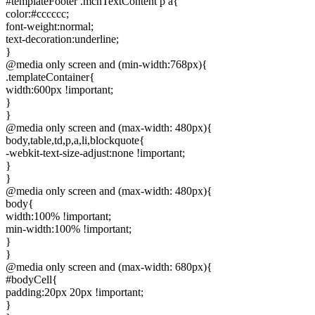
#templateFooter .mcnTextContent p a{
color:#cccccc;
font-weight:normal;
text-decoration:underline;
}
@media only screen and (min-width:768px){
.templateContainer{
width:600px !important;
}
}
@media only screen and (max-width: 480px){
body,table,td,p,a,li,blockquote{
-webkit-text-size-adjust:none !important;
}
}
@media only screen and (max-width: 480px){
body{
width:100% !important;
min-width:100% !important;
}
}
@media only screen and (max-width: 680px){
#bodyCell{
padding:20px 20px !important;
}