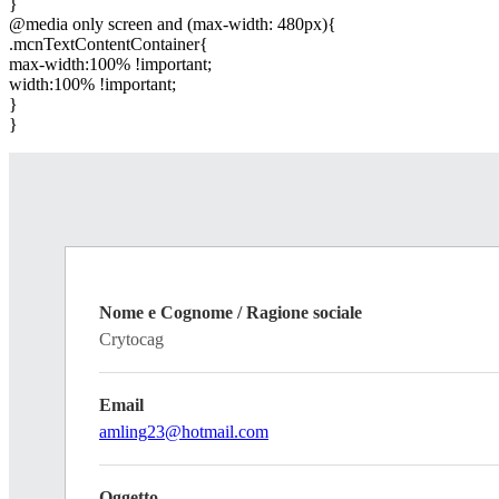
}
@media only screen and (max-width: 480px){
.mcnTextContentContainer{
max-width:100% !important;
width:100% !important;
}
}
Nome e Cognome / Ragione sociale
Crytocag
Email
amling23@hotmail.com
Oggetto