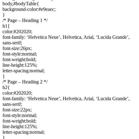
body,#bodyTable{
background-color:#e9eaec;
}
/* Page – Heading 1 */
h1{
color:#202020;
font-family: ‘Helvetica Neue’, Helvetica, Arial, ‘Lucida Grande’,
sans-serif;
font-size:26px;
font-style:normal;
font-weight:bold;
line-height:125%;
letter-spacing:normal;
}
/* Page – Heading 2 */
h2{
color:#202020;
font-family: ‘Helvetica Neue’, Helvetica, Arial, ‘Lucida Grande’,
sans-serif;
font-size:22px;
font-style:normal;
font-weight:bold;
line-height:125%;
letter-spacing:normal;
}