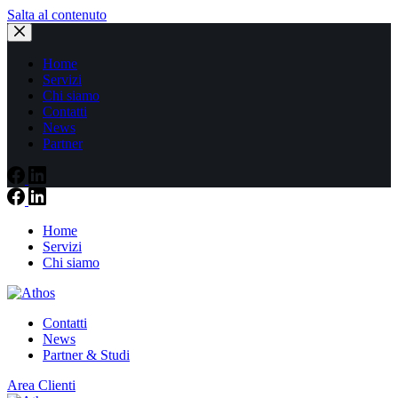
Salta al contenuto
Home
Servizi
Chi siamo
Contatti
News
Partner
Home
Servizi
Chi siamo
Contatti
News
Partner & Studi
Area Clienti