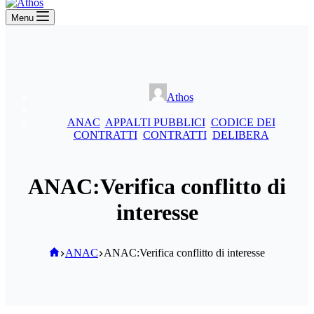
Menu
Athos
02/09/2022
ANAC
,
APPALTI PUBBLICI
,
CODICE DEI
CONTRATTI
,
CONTRATTI
,
DELIBERA
ANAC:Verifica conflitto di
interesse
Home
ANAC
ANAC:Verifica conflitto di interesse