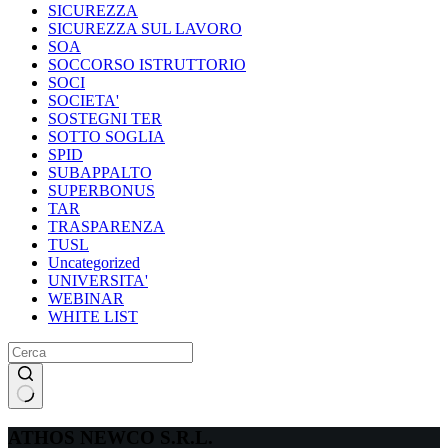
SICUREZZA
SICUREZZA SUL LAVORO
SOA
SOCCORSO ISTRUTTORIO
SOCI
SOCIETA'
SOSTEGNI TER
SOTTO SOGLIA
SPID
SUBAPPALTO
SUPERBONUS
TAR
TRASPARENZA
TUSL
Uncategorized
UNIVERSITA'
WEBINAR
WHITE LIST
Nessun
risultato
ATHOS NEWCO S.R.L.