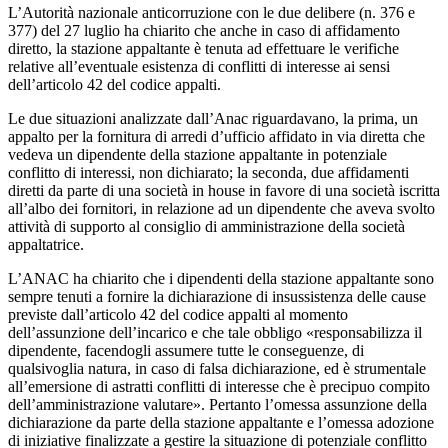
L’Autorità nazionale anticorruzione con le due delibere (n. 376 e
377) del 27 luglio ha chiarito che anche in caso di affidamento
diretto, la stazione appaltante è tenuta ad effettuare le verifiche
relative all’eventuale esistenza di conflitti di interesse ai sensi
dell’articolo 42 del codice appalti.
Le due situazioni analizzate dall’Anac riguardavano, la prima, un
appalto per la fornitura di arredi d’ufficio affidato in via diretta che
vedeva un dipendente della stazione appaltante in potenziale
conflitto di interessi, non dichiarato; la seconda, due affidamenti
diretti da parte di una società in house in favore di una società iscritta
all’albo dei fornitori, in relazione ad un dipendente che aveva svolto
attività di supporto al consiglio di amministrazione della società
appaltatrice.
L’ANAC ha chiarito che i dipendenti della stazione appaltante sono
sempre tenuti a fornire la dichiarazione di insussistenza delle cause
previste dall’articolo 42 del codice appalti al momento
dell’assunzione dell’incarico e che tale obbligo «responsabilizza il
dipendente, facendogli assumere tutte le conseguenze, di
qualsivoglia natura, in caso di falsa dichiarazione, ed è strumentale
all’emersione di astratti conflitti di interesse che è precipuo compito
dell’amministrazione valutare». Pertanto l’omessa assunzione della
dichiarazione da parte della stazione appaltante e l’omessa adozione
di iniziative finalizzate a gestire la situazione di potenziale conflitto