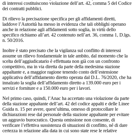
di interessi costituiscono violazione dell’art. 42, comma 5 del Codice
dei contratti pubblici.
Di rilievo la precisazione specifica per gli affidamenti diretti,
laddove l’Autorità ha messo in evidenza che tali obblighi operano
anche in relazione agli affidamenti sotto soglia, in virtù dello
specifico richiamo all’art. 42 contenuto nell’art. 36, comma 1, D.lgs.
n. 50/2016.
Inoltre è stato precisato che la vigilanza sul conflitto di interessi
assume un rilievo fondamentale in tale ambito, dal momento che la
scelta dell’aggiudicatario è effettuata non già con un confronto
competitivo, ma in via diretta da parte della medesima stazione
appaltante e, a maggior ragione tenendo conto dell’estensione
applicativa dell’affidamento diretto operata dal D.L. 76/2020, che ha
innalzato la soglia dell’affidamento diretto a 139.000 euro per i
servizi e forniture e a 150.000 euro per i lavori.
Nel primo caso, quindi, l’Anac ha accertato una violazione da parte
della stazione appaltante dell’art. 42 del codice appalti e delle Linee
Guida n. 15 per avere, quest’ultima, omesso di protocollare le
dichiarazioni rese dal personale della stazione appaltante per evitare
un aggravio burocratico. Questa omissione non consente, di
verificare l’effettiva sussistenza di situazioni di conflitto, né di dare
certezza in relazione alla data in cui sono state rese le relative