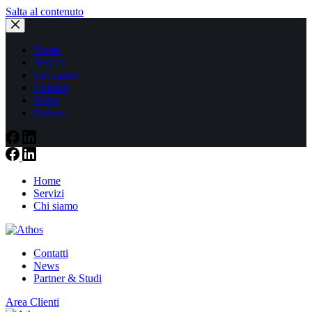
Salta al contenuto
Home
Servizi
Chi siamo
Contatti
News
Partner
Home
Servizi
Chi siamo
Contatti
News
Partner & Studi
Area Clienti